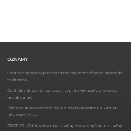
OZNAMY
Central depository processed the payment of bond proceeds
to citizens
Centrálny depozitár spracoval výplatu výnosov z dlhopisov
pre občanov:
Štát ponúkne občanom nové dlhopisy Investor II a Patriot II
už v marci 2026
CDCP SR: „Od Nového roka zlacňujeme a zlepšujeme služby