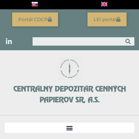
Preskočiť
na
obsah
Portál CDCP
LEI portál
Vyhľadať
CENTRÁLNY DEPOZITÁR CENNÝCH
PAPIEROV SR, A.S.