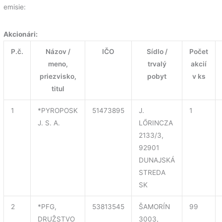
emisie:
Akcionári:
P.č.
Názov /
IČO
Sídlo /
Počet
meno,
trvalý
akcií
priezvisko,
pobyt
v ks
titul
1
*PYROPOSK
51473895
J.
1
J. S. A.
LŐRINCZA
2133/3,
92901
DUNAJSKÁ
STREDA
SK
2
*PFG,
53813545
ŠAMORÍN
99
DRUŽSTVO
3003,