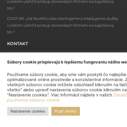
s cieľom uľahčiť prístup slovenským firmám na kapitálový
trh.“
CDCP SR: „Od Nového roka zlacňujeme a zlepšujeme služby
s cieľom uľahčiť prístup slovenským firmám na kapitálový
trh.“
KONTAKT
Centrálny depozitár cenných papierov SR, a.s.
Súbory cookie prispievajú k lepšiemu fungovaniu nášho w
ul. 29. augusta 1/A,814 80 Bratislava
Používame súbory cookie, aby sme vám poskytli čo najlepšie
Klientské centrum
optimalizované online prostredie a konzistentné informácie. 
všetkých súborov cookie môžete odsúhlasiť kliknutím na tlačid
Po-Pia:
9.00 – 15.00
všetko" alebo upraviť nastavenia súborov cookie kliknutím n
Podateľňa
"Nastavenie cookies". Viac informácií nájdete v našich
Zásad
používania súborov cookie.
Po-Pia:
8.00 – 15.00
Nastavenie cookies
Prijať všetko
ODKAZY
CENNÍK CDCP SR