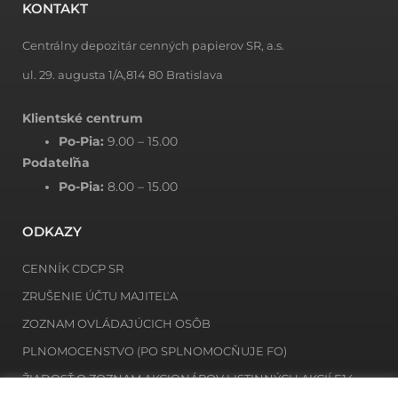
KONTAKT
Centrálny depozitár cenných papierov SR, a.s.
ul. 29. augusta 1/A,814 80 Bratislava
Klientské centrum
Po-Pia:
9.00 – 15.00
Podateľňa
Po-Pia:
8.00 – 15.00
ODKAZY
CENNÍK CDCP SR
ZRUŠENIE ÚČTU MAJITEĽA
ZOZNAM OVLÁDAJÚCICH OSÔB
PLNOMOCENSTVO (PO SPLNOMOCŇUJE FO)
ŽIADOSŤ O ZOZNAM AKCIONÁROV LISTINNÝCH AKCIÍ E14