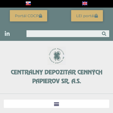
Preskočiť
na
obsah
Portál CDCP
LEI portál
Vyhľadať
CENTRÁLNY DEPOZITÁR CENNÝCH
PAPIEROV SR, A.S.