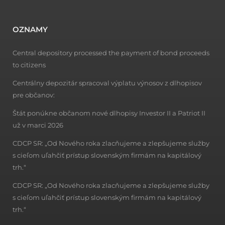
OZNAMY
Central depository processed the payment of bond proceeds
to citizens
Centrálny depozitár spracoval výplatu výnosov z dlhopisov
pre občanov:
Štát ponúkne občanom nové dlhopisy Investor II a Patriot II
už v marci 2026
CDCP SR: „Od Nového roka zlacňujeme a zlepšujeme služby
s cieľom uľahčiť prístup slovenským firmám na kapitálový
trh.“
CDCP SR: „Od Nového roka zlacňujeme a zlepšujeme služby
s cieľom uľahčiť prístup slovenským firmám na kapitálový
trh.“