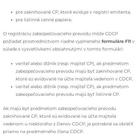
pre zaknihované CP, ktoré eviduje v registri emitenta,
pre listinné cenné papiere.
O registráciu zabezpečovacieho prevodu môže CDCP
požiadať prostredníctvom riadne vyplneného
formulára F11
v
súlade s vysvetlivkami obsiahnutými v tomto formulári:
veriteľ alebo dlžník (resp. majiteľ CP), ak predmetom
zabezpečovacieho prevodu majú byť zaknihované CP,
ktoré sú evidované na účte majiteľa vedenom v CDCP,
veriteľ alebo dlžník (resp. majiteľ CP), ak predmetom
zabezpečovacieho prevodu majú byť listinné CP.
Ak majú byť predmetom zabezpečovacieho prevodu
zaknihované CP, ktoré sú evidované na účte majiteľa
vedenom u niektorého z členov CDCP, je potrebné sa obrátiť
priamo na predmetného člena CDCP.