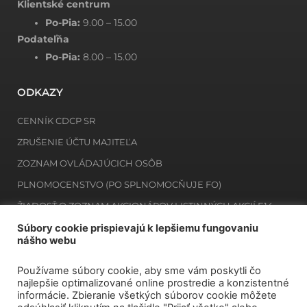
Klientské centrum
Po-Pia:
9.00 – 15.00
Podateľňa
Po-Pia:
8.00 – 15.00
ODKAZY
CENNÍK CDCP SR
ZRUŠENIE ÚČTU MAJITEĽA
ZOZNAM OVLÁDAJÚCICH OSÔB
PLNOMOCENSTVO (PO SPLNOMOCŇUJE FO)
ŽIADOSŤ O ZOZNAM AKCIONÁROV LISTINNÝCH AKCIÍ E14
ŽIADOSŤ O ZOZNAM MAJITEĽOV ZAKNIHOVANÝCH CP E12
Súbory cookie prispievajú k lepšiemu fungovaniu
nášho webu
Používame súbory cookie, aby sme vám poskytli čo
NEWSLETTER
najlepšie optimalizované online prostredie a konzistentné
informácie. Zbieranie všetkých súborov cookie môžete