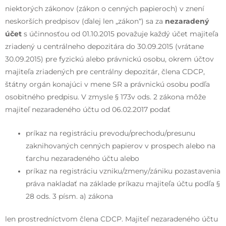
niektorých zákonov (zákon o cenných papieroch) v znení
neskorších predpisov (ďalej len „zákon“) sa za
nezaradený
účet
s účinnosťou od 01.10.2015 považuje každý účet majiteľa
zriadený u centrálneho depozitára do 30.09.2015 (vrátane
30.09.2015) pre fyzickú alebo právnickú osobu, okrem účtov
majiteľa zriadených pre centrálny depozitár, člena CDCP,
štátny orgán konajúci v mene SR a právnickú osobu podľa
osobitného predpisu. V zmysle § 173v ods. 2 zákona môže
majiteľ nezaradeného účtu od 06.02.2017 podať
príkaz na registráciu prevodu/prechodu/presunu
zaknihovaných cenných papierov v prospech alebo na
ťarchu nezaradeného účtu alebo
príkaz na registráciu vzniku/zmeny/zániku pozastavenia
práva nakladať na základe príkazu majiteľa účtu podľa §
28 ods. 3 písm. a) zákona
len prostredníctvom člena CDCP. Majiteľ nezaradeného účtu