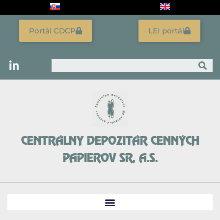
Preskočiť
na
obsah
Portál CDCP
LEI portál
Vyhľadať
CENTRÁLNY DEPOZITÁR CENNÝCH
PAPIEROV SR, A.S.