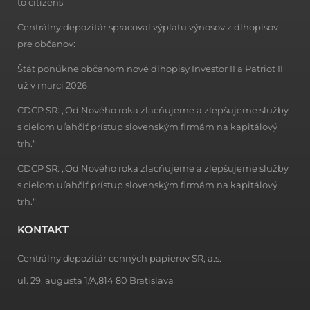
to citizens
Centrálny depozitár spracoval výplatu výnosov z dlhopisov
pre občanov:
Štát ponúkne občanom nové dlhopisy Investor II a Patriot II
už v marci 2026
CDCP SR: „Od Nového roka zlacňujeme a zlepšujeme služby
s cieľom uľahčiť prístup slovenským firmám na kapitálový
trh.“
CDCP SR: „Od Nového roka zlacňujeme a zlepšujeme služby
s cieľom uľahčiť prístup slovenským firmám na kapitálový
trh.“
KONTAKT
Centrálny depozitár cenných papierov SR, a.s.
ul. 29. augusta 1/A,814 80 Bratislava