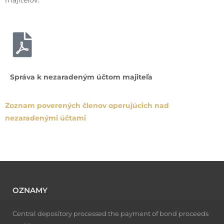
Správa k nezaradeným účtom majiteľa
Zoznam poverených členov operujúcich nad
nezaradenými účtami
OZNAMY
Central depository processed the payment of bond proceeds