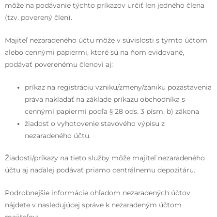
môže na podávanie týchto príkazov určiť len jedného člena
(tzv. poverený člen).
Majiteľ nezaradeného účtu môže v súvislosti s týmto účtom
alebo cennými papiermi, ktoré sú na ňom evidované,
podávať poverenému členovi aj:
príkaz na registráciu vzniku/zmeny/zániku pozastavenia
práva nakladať na základe príkazu obchodníka s
cennými papiermi podľa § 28 ods. 3 písm. b) zákona
žiadosť o vyhotovenie stavového výpisu z
nezaradeného účtu.
Žiadosti/príkazy na tieto služby môže majiteľ nezaradeného
účtu aj naďalej podávať priamo centrálnemu depozitáru.
Podrobnejšie informácie ohľadom nezaradených účtov
nájdete v nasledujúcej správe k nezaradeným účtom
majiteľov: