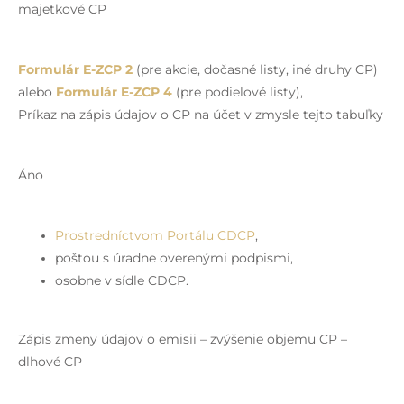
majetkové CP
Formulár E-ZCP 2
(pre akcie, dočasné listy, iné druhy CP)
alebo
Formulár E-ZCP 4
(pre podielové listy),
Príkaz na zápis údajov o CP na účet v zmysle tejto tabuľky
Áno
Prostredníctvom Portálu CDCP
,
poštou s úradne overenými podpismi,
osobne v sídle CDCP.
Zápis zmeny údajov o emisii – zvýšenie objemu CP –
dlhové CP