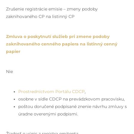
Zrušenie registrácie emisie – zmeny podoby
zaknihovaného CP na listinný CP
Zmluva o poskytnutí služieb pri zmene podoby
zaknihovaného cenného papiera na listinný cenný
papier
Nie
Prostredníctvom Portálu CDCP
,
osobne v sídle CDCP na prevádzkovom pracovisku,
poštou doručené podpísané znenie návrhu zmluvy s
úradne overenými podpismi.
Žiadosť o výpis z registra emitenta