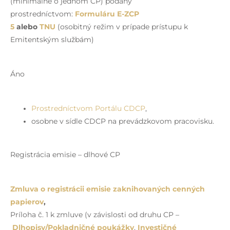
(minimálne o jednom CP) podaný
prostredníctvom:
Formuláru E-ZCP
5
alebo
TNU
(osobitný režim v prípade prístupu k
Emitentským službám)
Áno
Prostredníctvom Portálu CDCP
,
osobne v sídle CDCP na prevádzkovom pracovisku.
Registrácia emisie – dlhové CP
Zmluva o registrácii emisie zaknihovaných cenných
papierov
,
Príloha č. 1 k zmluve (v závislosti od druhu CP –
Dlhopisy/Pokladničné poukážky
,
Investičné