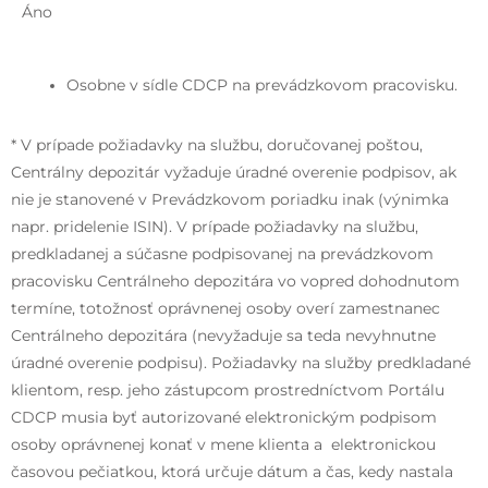
Áno
Osobne v sídle CDCP na prevádzkovom pracovisku.
* V prípade požiadavky na službu, doručovanej poštou,
Centrálny depozitár vyžaduje úradné overenie podpisov, ak
nie je stanovené v Prevádzkovom poriadku inak (výnimka
napr. pridelenie ISIN). V prípade požiadavky na službu,
predkladanej a súčasne podpisovanej na prevádzkovom
pracovisku Centrálneho depozitára vo vopred dohodnutom
termíne, totožnosť oprávnenej osoby overí zamestnanec
Centrálneho depozitára (nevyžaduje sa teda nevyhnutne
úradné overenie podpisu). Požiadavky na služby predkladané
klientom, resp. jeho zástupcom prostredníctvom Portálu
CDCP musia byť autorizované elektronickým podpisom
osoby oprávnenej konať v mene klienta a elektronickou
časovou pečiatkou, ktorá určuje dátum a čas, kedy nastala