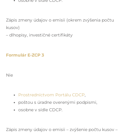
osobne v sídle CDCP.
Zápis zmeny údajov o emisii (okrem zvýšenia počtu
kusov)
– dlhopisy, investičné certifikáty
Formulár E-ZCP 3
Nie
Prostredníctvom Portálu CDCP
,
poštou s úradne overenými podpismi,
osobne v sídle CDCP.
Zápis zmeny údajov o emisii – zvýšenie počtu kusov –