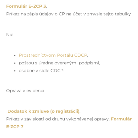
Formulár E
–
ZCP 3
,
Príkaz na zápis údajov o CP na účet v zmysle tejto tabuľky
Nie
Prostredníctvom Portálu CDCP
,
poštou s úradne overenými podpismi,
osobne v sídle CDCP.
Oprava v evidencii
Dodatok k zmluve (o registrácii)
,
Príkaz v závislosti od druhu vykonávanej opravy,
Formulár
E-ZCP 7