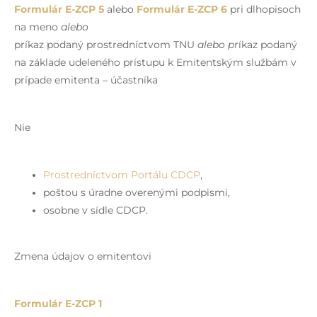
Formulár E-ZCP 5
alebo
Formulár E-ZCP 6
pri dlhopisoch
na meno
alebo
príkaz podaný prostredníctvom TNU
alebo p
ríkaz podaný
na základe udeleného prístupu k Emitentským službám v
prípade emitenta – účastníka
Nie
Prostredníctvom Portálu CDCP
,
poštou s úradne overenými podpismi,
osobne v sídle CDCP.
Zmena údajov o emitentovi
Formulár E-ZCP 1