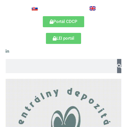
Preskočiť
na
obsah
Portál CDCP
LEI portál
Vyhľadať