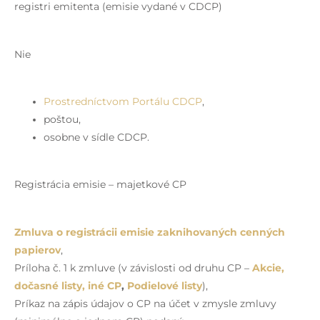
registri emitenta (emisie vydané v CDCP)
Nie
Prostredníctvom Portálu CDCP
,
poštou,
osobne v sídle CDCP.
Registrácia emisie – majetkové CP
Zmluva o registrácii emisie zaknihovaných cenných
papierov
,
Príloha č. 1 k zmluve (v závislosti od druhu CP –
Akcie,
dočasné listy, iné CP
,
Podielové listy
),
Príkaz na zápis údajov o CP na účet v zmysle zmluvy