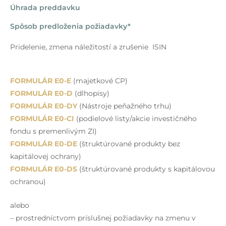
Úhrada preddavku
Spôsob predloženia požiadavky*
Pridelenie, zmena náležitostí a zrušenie ISIN
FORMULÁR E0-E
(majetkové CP)
FORMULÁR E0-D
(dlhopisy)
FORMULÁR E0-DY
(Nástroje peňažného trhu)
FORMULÁR E0-CI
(podielové listy/akcie investičného
fondu s premenlivým ZI)
FORMULÁR E0-DE
(štruktúrované produkty bez
kapitálovej ochrany)
FORMULÁR E0-DS
(štruktúrované produkty s kapitálovou
ochranou)
alebo
– prostredníctvom príslušnej požiadavky na zmenu v