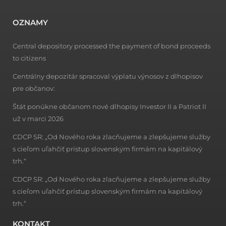
OZNAMY
Central depository processed the payment of bond proceeds
to citizens
Centrálny depozitár spracoval výplatu výnosov z dlhopisov
pre občanov:
Štát ponúkne občanom nové dlhopisy Investor II a Patriot II
už v marci 2026
CDCP SR: „Od Nového roka zlacňujeme a zlepšujeme služby
s cieľom uľahčiť prístup slovenským firmám na kapitálový
trh.“
CDCP SR: „Od Nového roka zlacňujeme a zlepšujeme služby
s cieľom uľahčiť prístup slovenským firmám na kapitálový
trh.“
KONTAKT