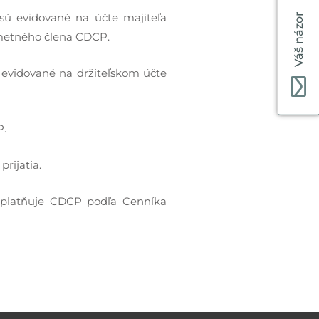
ú evidované na účte majiteľa
Váš názor
dmetného člena CDCP.
evidované na držiteľskom účte
P.
rijatia.
poplatňuje CDCP podľa Cenníka