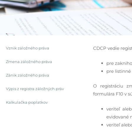
CDCP vedie regist
Vznik záložného práva
Zmena záložného práva
pre zakniho
pre listinn
Zánik záložného práva
O registráciu 
Výpis z registra záložných práv
formulára F10 v s
Kalkulačka poplatkov
veriteľ al
evidované 
veriteľ ale