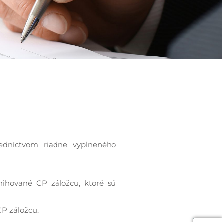
edníctvom riadne vyplneného
nihované CP záložcu, ktoré sú
CP záložcu.