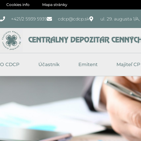
Preskočiť
Cookies info
Mapa stránky
na
+421/2 5939 5939
cdcp@cdcp.sk
ul. 29. augusta 1/A
obsah
CENTRÁLNY DEPOZITÁR CENNÝCH 
O CDCP
Účastník
Emitent
Majiteľ CP