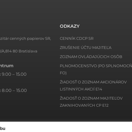
ODKAZY
zitár cenných papierov SR,
CENNÍK CDCP SR
ZRUŠENIE ÚČTU MAJITEĽA
1/A,814 80 Bratislava
ZOZNAM OVLÁDAJÚCICH OSÔB
entrum
PLNOMOCENSTVO (PO SPLNOMOC
FO)
:
9.00 – 15.00
ŽIADOSŤ O ZOZNAM AKCIONÁROV
LISTINNÝCH AKCIÍ E14
:
8.00 – 15.00
ŽIADOSŤ O ZOZNAM MAJITEĽOV
ZAKNIHOVANÝCH CP E12
ebu