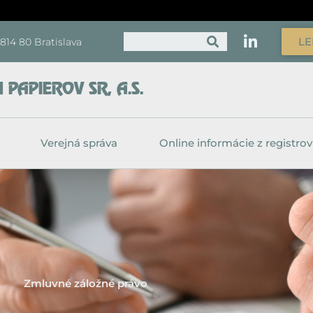
Vyhľadať
LE
, 814 80 Bratislava
PAPIEROV SR, A.S.
Verejná správa
Online informácie z registrov
Zmluvné záložné právo