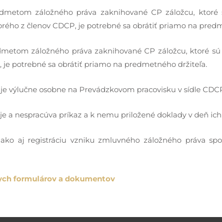
dmetom záložného práva zaknihované CP záložcu, ktoré s
rého z členov CDCP, je potrebné sa obrátiť priamo na pre
metom záložného práva zaknihované CP záložcu, ktoré sú 
je potrebné sa obrátiť priamo na predmetného držiteľa.
uje výlučne osobne na Prevádzkovom pracovisku v sídle CDC
a nespracúva príkaz a k nemu priložené doklady v deň ich p
 ako aj registráciu vzniku zmluvného záložného práva s
ych formulárov a dokumentov