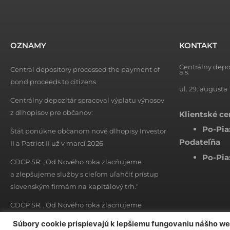
OZNAMY
KONTAKT
Centrálny depo
Central depository processed the payment of
a.s.
bond proceeds to citizens
ul. 29. augusta 
Centrálny depozitár spracoval výplatu výnosov
z dlhopisov pre občanov:
Klientské c
Po-Pia
Štát ponúkne občanom nové dlhopisy Investor
Podateľňa
II a Patriot II už v marci 2026
Po-Pia
CDCP SR: „Od Nového roka zlacňujeme
a zlepšujeme služby s cieľom uľahčiť prístup
slovenským firmám na kapitálový trh.“
CDCP SR: „Od Nového roka zlacňujeme
a zlepšujeme služby s cieľom uľahčiť prístup
Súbory cookie prispievajú k lepšiemu fungovaniu nášho w
slovenským firmám na kapitálový trh.“