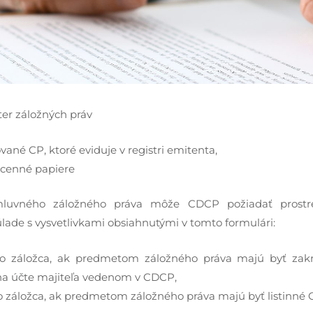
er záložných práv
vané CP, ktoré eviduje v registri emitenta,
é cenné papiere
zmluvného záložného práva môže CDCP požiadať prostr
úlade s vysvetlivkami obsiahnutými v tomto formulári:
ebo záložca, ak predmetom záložného práva majú byť zak
na účte majiteľa vedenom v CDCP,
bo záložca, ak predmetom záložného práva majú byť listinné 