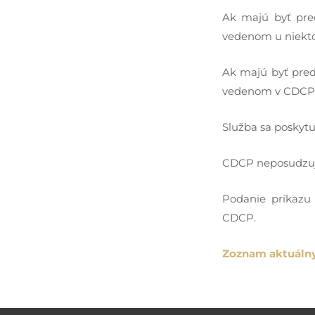
Ak majú byť pre
vedenom u niekto
Ak majú byť pred
vedenom v CDCP, 
Služba sa poskyt
CDCP neposudzuje 
Podanie príkazu
CDCP.
Zoznam aktuáln