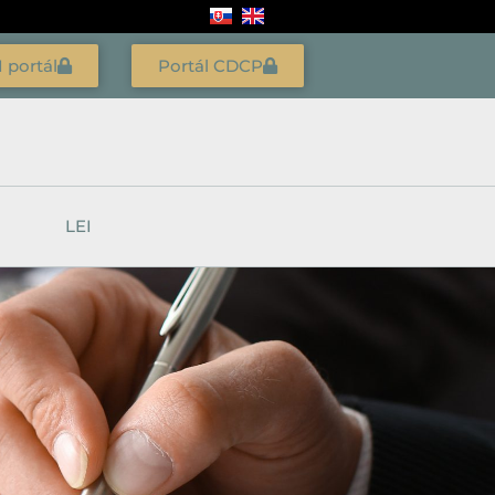
I portál
Portál CDCP
LEI