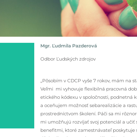
Mgr. Ľudmila Pazderová
Odbor Ľudských zdrojov
„Pôsobím v CDCP vyše 7 rokov, mám na star
Veľmi mi vyhovuje flexibilná pracovná dob
etického kódexu v spoločnosti, podnetná
a oceňujem možnosť sebarealizácie a ras
prostredníctvom školení. Páči sa mi rôzno
mi umožňujú rozvíjať svoj potenciál a učiť 
benefitmi, ktoré zamestnávateľ poskytuje