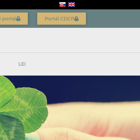
I portál
Portál CDCP
LEI