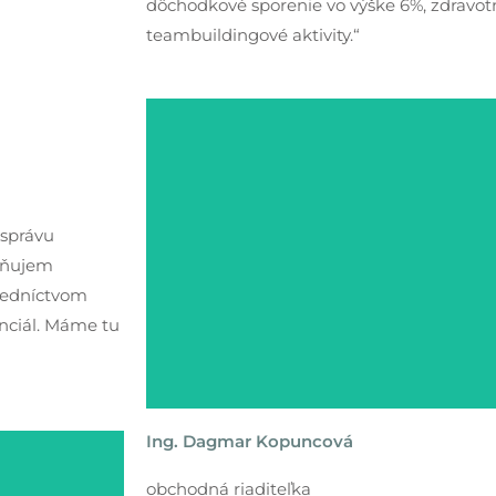
dôchodkové sporenie vo výške 6%, zdravo
teambuildingové aktivity.“
 správu
ceňujem
tredníctvom
nciál. Máme tu
Ing. Dagmar Kopuncová
obchodná riaditeľka