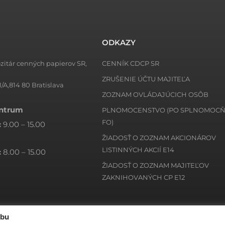
ODKAZY
zitár cenných papierov SR,
CENNÍK CDCP SR
ZRUŠENIE ÚČTU MAJITEĽA
1/A,814 80 Bratislava
ZOZNAM OVLÁDAJÚCICH OSÔB
entrum
PLNOMOCENSTVO (PO SPLNOMOC
FO)
:
9.00 – 15.00
ŽIADOSŤ O ZOZNAM AKCIONÁROV
LISTINNÝCH AKCIÍ E14
:
8.00 – 15.00
ŽIADOSŤ O ZOZNAM MAJITEĽOV
ZAKNIHOVANÝCH CP E12
ebu