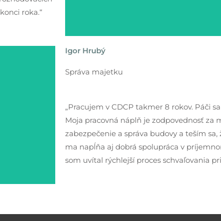
konci roka.“
Igor Hrubý
Správa majetku
„Pracujem v CDCP takmer 8 rokov. Páči sa
Moja pracovná náplň je zodpovednosť za 
zabezpečenie a správa budovy a teším sa, 
ma napĺňa aj dobrá spolupráca v príjemn
som uvítal rýchlejší proces schvaľovania p