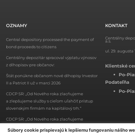
OZNAMY
KONTAKT
Centrálny depo
Central depository processed the payment of
a.s.
bond proceeds to citizens
ul. 29. augusta 
Centrálny depozitár spracoval výplatu výnosov
z dlhopisov pre občanov:
Klientské c
Po-Pia
Štát ponúkne občanom nové dlhopisy Investor
Podateľňa
II a Patriot II už v marci 2026
Po-Pia
CDCP SR: „Od Nového roka zlacňujeme
a zlepšujeme služby s cieľom uľahčiť prístup
slovenským firmám na kapitálový trh.“
CDCP SR: „Od Nového roka zlacňujeme
a zlepšujeme služby s cieľom uľahčiť prístup
Súbory cookie prispievajú k lepšiemu fungovaniu nášho w
slovenským firmám na kapitálový trh.“