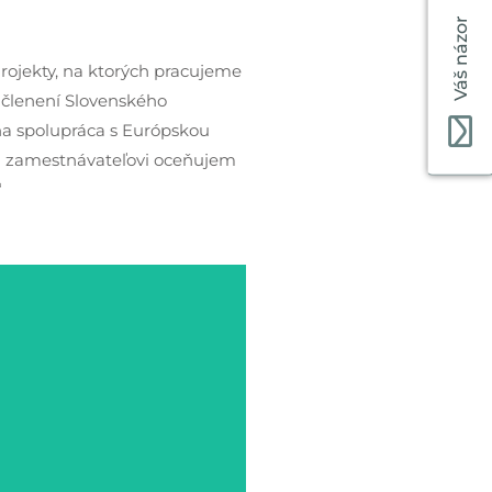
Váš názor
Projekty, na ktorých pracujeme
ačlenení Slovenského
na spolupráca s Európskou
Na zamestnávateľovi oceňujem
“