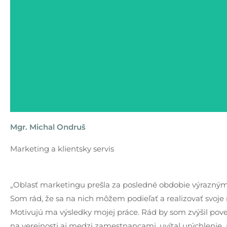
Mgr. Michal Ondruš
Marketing a klientsky servis
„Oblasť marketingu prešla za posledné obdobie výrazný
Som rád, že sa na nich môžem podieľať a realizovať svoje
Motivujú ma výsledky mojej práce. Rád by som zvýšil p
na verejnosti aj medzi zamestnancami, uvítal urýchlenie