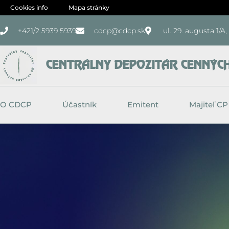
Preskočiť
Cookies info
Mapa stránky
na
+421/2 5939 5939
cdcp@cdcp.sk
ul. 29. augusta 1/A
obsah
CENTRÁLNY DEPOZITÁR CENNÝCH 
O CDCP
Účastník
Emitent
Majiteľ CP