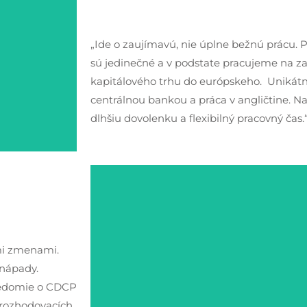
„Ide o zaujímavú, nie úplne bežnú prácu. 
sú jedinečné a v podstate pracujeme na z
kapitálového trhu do európskeho. Unikát
centrálnou bankou a práca v angličtine. 
dlhšiu dovolenku a flexibilný pracovný čas.
mi zmenami.
 nápady.
ovedomie o CDCP
 rozhodovacích