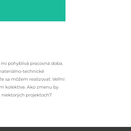
 mi pohyblivá pracovná doba.
materiálno-technické
že sa môžem realizovať. Veľmi
om kolektíve. Ako zmenu by
ri niektorých projektoch7