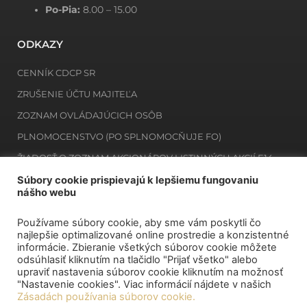
Po-Pia:
8.00 – 15.00
ODKAZY
CENNÍK CDCP SR
ZRUŠENIE ÚČTU MAJITEĽA
ZOZNAM OVLÁDAJÚCICH OSÔB
PLNOMOCENSTVO (PO SPLNOMOCŇUJE FO)
ŽIADOSŤ O ZOZNAM AKCIONÁROV LISTINNÝCH AKCIÍ E14
ŽIADOSŤ O ZOZNAM MAJITEĽOV ZAKNIHOVANÝCH CP E12
Súbory cookie prispievajú k lepšiemu fungovaniu
nášho webu
Používame súbory cookie, aby sme vám poskytli čo
NEWSLETTER
najlepšie optimalizované online prostredie a konzistentné
informácie. Zbieranie všetkých súborov cookie môžete
odsúhlasiť kliknutím na tlačidlo "Prijať všetko" alebo
Prihlásiť sa na odber
upraviť nastavenia súborov cookie kliknutím na možnosť
"Nastavenie cookies". Viac informácií nájdete v našich
Zásadách používania súborov cookie.
MÔJ DEPOZITÁR