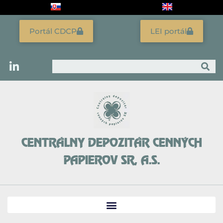
Preskočiť
na
obsah
Portál CDCP
LEI portál
Vyhľadať
CENTRÁLNY DEPOZITÁR CENNÝCH
PAPIEROV SR, A.S.