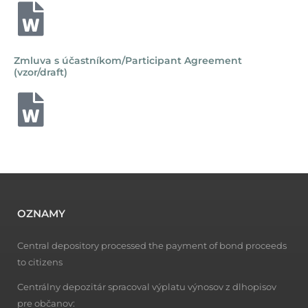
Zmluva s účastníkom/Participant Agreement
(vzor/draft)
OZNAMY
Central depository processed the payment of bond proceeds
to citizens
Centrálny depozitár spracoval výplatu výnosov z dlhopisov
pre občanov: