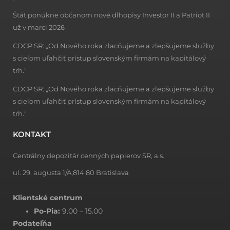
Štát ponúkne občanom nové dlhopisy Investor II a Patriot II
už v marci 2026
CDCP SR: „Od Nového roka zlacňujeme a zlepšujeme služby
s cieľom uľahčiť prístup slovenským firmám na kapitálový
trh.“
CDCP SR: „Od Nového roka zlacňujeme a zlepšujeme služby
s cieľom uľahčiť prístup slovenským firmám na kapitálový
trh.“
KONTAKT
Centrálny depozitár cenných papierov SR, a.s.
ul. 29. augusta 1/A,814 80 Bratislava
Klientské centrum
Po-Pia:
9.00 – 15.00
Podateľňa