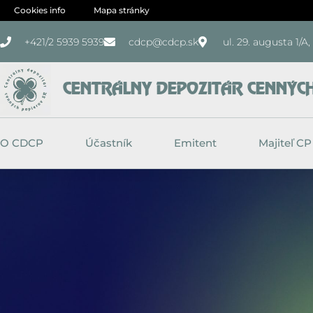
Preskočiť
Cookies info
Mapa stránky
na
+421/2 5939 5939
cdcp@cdcp.sk
ul. 29. augusta 1/A
obsah
CENTRÁLNY DEPOZITÁR CENNÝCH 
O CDCP
Účastník
Emitent
Majiteľ CP