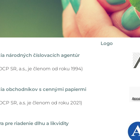
Logo
ia národných číslovacích agentúr
DCP SR, a.s., je členom od roku 1994)
cia obchodníkov s cennými papiermi
DCP SR, a.s. je členom od roku 2021)
a pre riadenie dlhu a likvidity