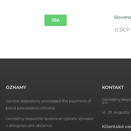
Sloven
SBA
(CDCP S
OZNAMY
KONTAKT
Centrálny depo
Central depository processed the payment of
a.s.
bond proceeds to citizens
ul. 29. augusta 
Centrálny depozitár spracoval výplatu výnosov
z dlhopisov pre občanov:
Klientské c