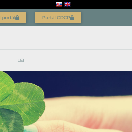
I portál
Portál CDCP
LEI