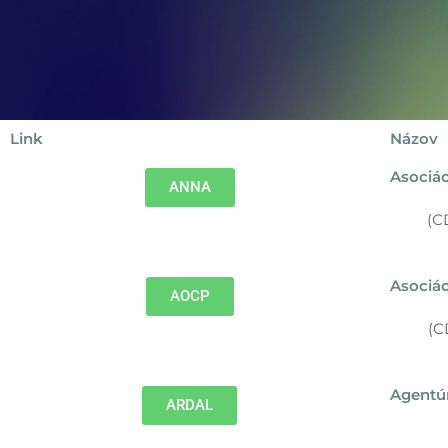
Link
Názov
Asociác
ANNA
(C
Asociá
AOCP
(C
Agentúr
ARDAL