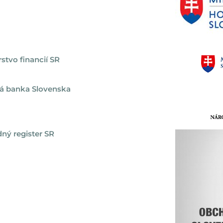
rstvo financií SR
á banka Slovenska
ný register SR