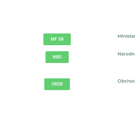
Ministe
MF SR
Národn
NBS
Obchod
ORSR