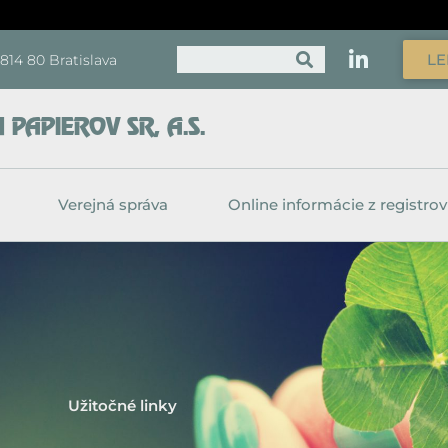
Vyhľadať
LE
, 814 80 Bratislava
PAPIEROV SR, A.S.
Verejná správa
Online informácie z registrov
Užitočné linky