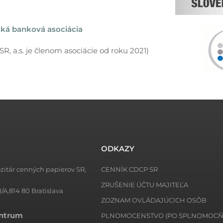
ská banková asociácia
R, a.s. je členom asociácie od roku 2021)
ODKAZY
zitár cenných papierov SR,
CENNÍK CDCP SR
ZRUŠENIE ÚČTU MAJITEĽA
1/A,814 80 Bratislava
ZOZNAM OVLÁDAJÚCICH OSÔB
entrum
PLNOMOCENSTVO (PO SPLNOMOC