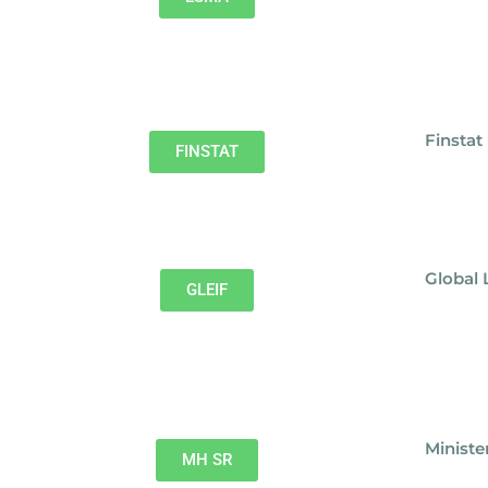
Finstat
FINSTAT
Global 
GLEIF
Ministe
MH SR