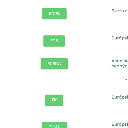
Burza c
BCPB
Európs
ECB
Asociác
ECSDA
cennýc
(C
Európs
EK
Európsk
ESMA