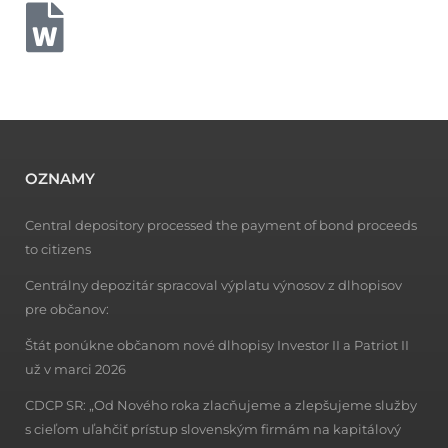
OZNAMY
Central depository processed the payment of bond proceeds
to citizens
Centrálny depozitár spracoval výplatu výnosov z dlhopisov
pre občanov:
Štát ponúkne občanom nové dlhopisy Investor II a Patriot II
už v marci 2026
CDCP SR: „Od Nového roka zlacňujeme a zlepšujeme služby
s cieľom uľahčiť prístup slovenským firmám na kapitálový