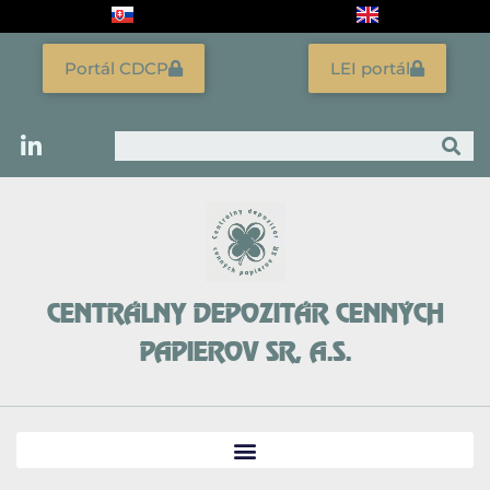
Preskočiť
na
obsah
Portál CDCP
LEI portál
Vyhľadať
CENTRÁLNY DEPOZITÁR CENNÝCH
PAPIEROV SR, A.S.