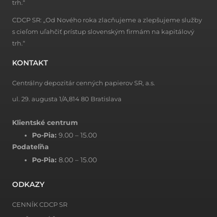
trh.“
CDCP SR: „Od Nového roka zlacňujeme a zlepšujeme služby
s cieľom uľahčiť prístup slovenským firmám na kapitálový
trh.“
KONTAKT
Centrálny depozitár cenných papierov SR, a.s.
ul. 29. augusta 1/A,814 80 Bratislava
Klientské centrum
Po-Pia:
9.00 – 15.00
Podateľňa
Po-Pia:
8.00 – 15.00
ODKAZY
CENNÍK CDCP SR