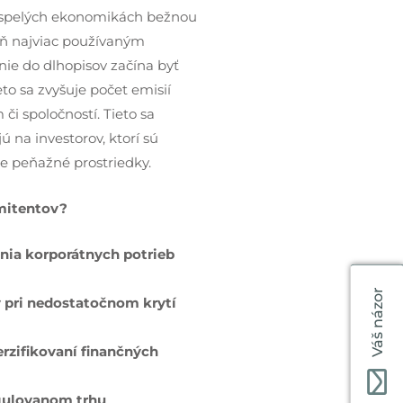
vyspelých ekonomikách bežnou
veň najviac používaným
nie do dlhopisov začína byť
eto sa zvyšuje počet emisií
či spoločností. Tieto sa
 na investorov, ktorí sú
je peňažné prostriedky.
mitentov?
nia korporátnych potrieb
Váš názor
v pri nedostatočnom krytí
erzifikovaní finančných
gulovanom trhu