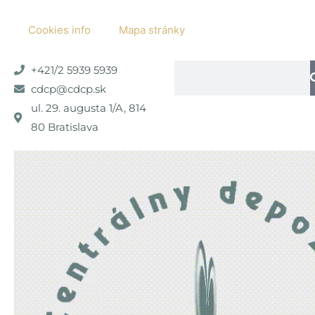
Preskočiť
na
Cookies info
Mapa stránky
obsah
Vyhľadať
+421/2 5939 5939
cdcp@cdcp.sk
ul. 29. augusta 1/A, 814
80 Bratislava