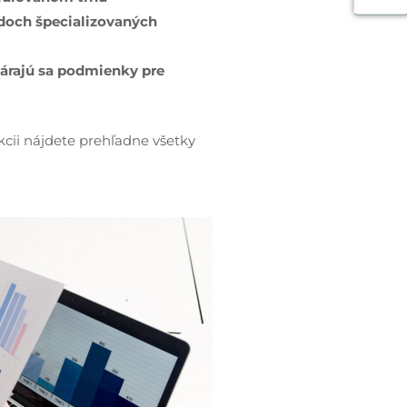
adoch špecializovaných
várajú sa podmienky pre
ekcii nájdete prehľadne všetky