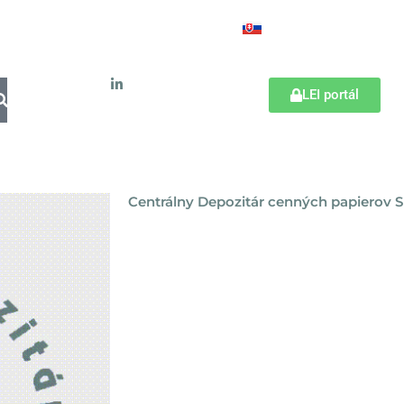
LEI portál
Centrálny Depozitár cenných papierov SR