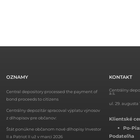
OZNAMY
KONTAKT
Centrálny depo
Central depository processed the payment of
a.s.
bond proceeds to citizens
ul. 29. augusta 
Centrálny depozitár spracoval výplatu výnosov
z dlhopisov pre občanov:
Klientské c
Po-Pia
Štát ponúkne občanom nové dlhopisy Investor
Podateľňa
II a Patriot II už v marci 2026