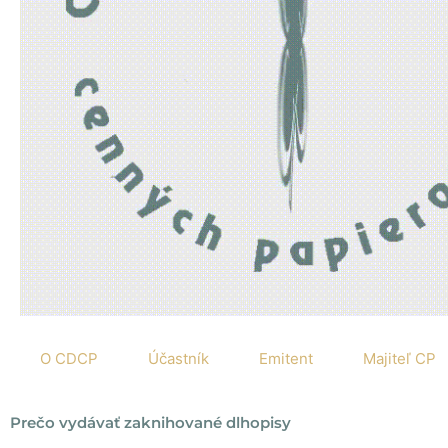
O CDCP
Účastník
Emitent
Majiteľ CP
Prečo vydávať zaknihované dlhopisy