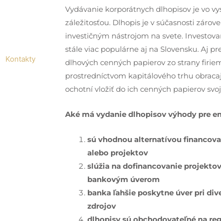
Vydávanie korporátnych dlhopisov je vo 
záležitosťou. Dlhopis je v súčasnosti záro
investičným nástrojom na svete. Investova
stále viac populárne aj na Slovensku. Aj pr
Kontakty
dlhových cenných papierov zo strany firiem 
prostredníctvom kapitálového trhu obracajú
ochotní vložiť do ich cenných papierov svo
Aké má vydanie dlhopisov výhody pre e
sú vhodnou alternatívou financova
alebo projektov
slúžia na dofinancovanie projekto
bankovým úverom
banka ľahšie poskytne úver pri div
zdrojov
dlhopisy sú obchodovateľné na re