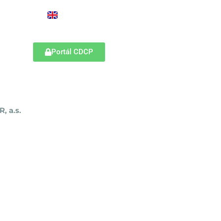
Portál CDCP
, a.s.