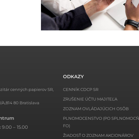
ODKAZY
zitár cenných papierov SR,
CENNÍK CDCP SR
ZRUŠENIE ÚČTU MAJITEĽA
1/A,814 80 Bratislava
ZOZNAM OVLÁDAJÚCICH OSÔB
entrum
PLNOMOCENSTVO (PO SPLNOMOC
FO)
:
9.00 – 15.00
ŽIADOSŤ O ZOZNAM AKCIONÁROV