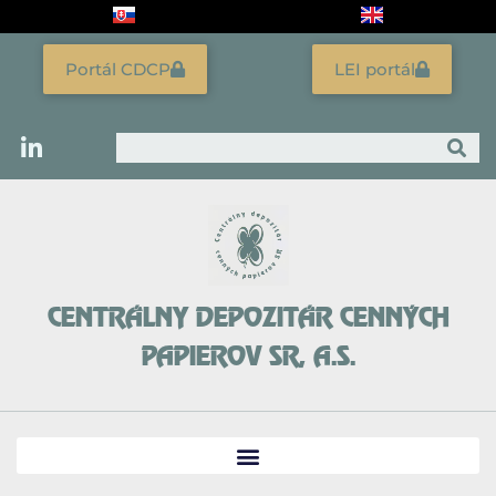
Preskočiť
na
obsah
Portál CDCP
LEI portál
Vyhľadať
CENTRÁLNY DEPOZITÁR CENNÝCH
PAPIEROV SR, A.S.