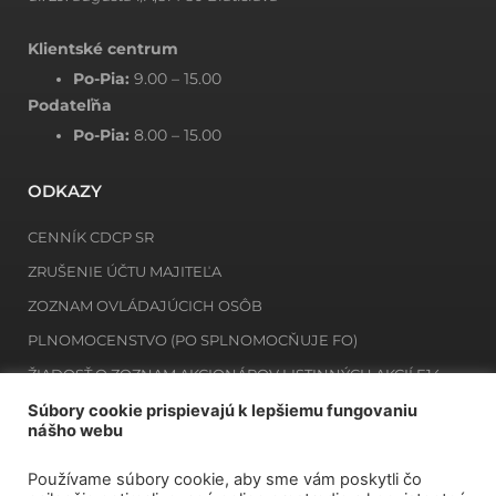
Klientské centrum
Po-Pia:
9.00 – 15.00
Podateľňa
Po-Pia:
8.00 – 15.00
ODKAZY
CENNÍK CDCP SR
ZRUŠENIE ÚČTU MAJITEĽA
ZOZNAM OVLÁDAJÚCICH OSÔB
PLNOMOCENSTVO (PO SPLNOMOCŇUJE FO)
ŽIADOSŤ O ZOZNAM AKCIONÁROV LISTINNÝCH AKCIÍ E14
ŽIADOSŤ O ZOZNAM MAJITEĽOV ZAKNIHOVANÝCH CP E12
Súbory cookie prispievajú k lepšiemu fungovaniu
nášho webu
Používame súbory cookie, aby sme vám poskytli čo