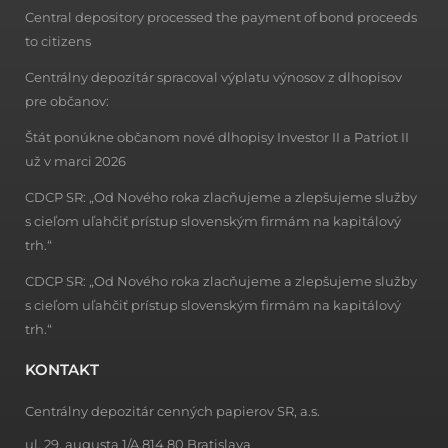
Central depository processed the payment of bond proceeds
to citizens
Centrálny depozitár spracoval výplatu výnosov z dlhopisov
pre občanov:
Štát ponúkne občanom nové dlhopisy Investor II a Patriot II
už v marci 2026
CDCP SR: „Od Nového roka zlacňujeme a zlepšujeme služby
s cieľom uľahčiť prístup slovenským firmám na kapitálový
trh.“
CDCP SR: „Od Nového roka zlacňujeme a zlepšujeme služby
s cieľom uľahčiť prístup slovenským firmám na kapitálový
trh.“
KONTAKT
Centrálny depozitár cenných papierov SR, a.s.
ul. 29. augusta 1/A,814 80 Bratislava