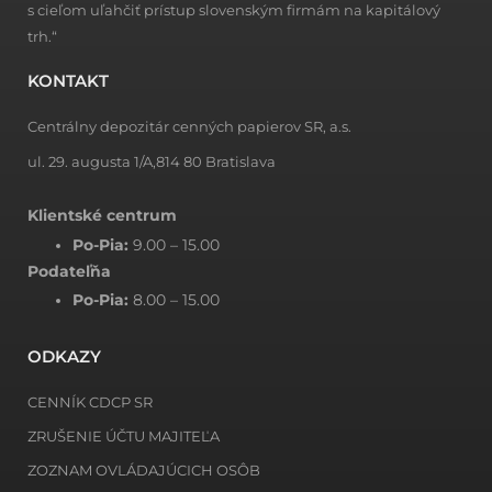
s cieľom uľahčiť prístup slovenským firmám na kapitálový
trh.“
KONTAKT
Centrálny depozitár cenných papierov SR, a.s.
ul. 29. augusta 1/A,814 80 Bratislava
Klientské centrum
Po-Pia:
9.00 – 15.00
Podateľňa
Po-Pia:
8.00 – 15.00
ODKAZY
CENNÍK CDCP SR
ZRUŠENIE ÚČTU MAJITEĽA
ZOZNAM OVLÁDAJÚCICH OSÔB