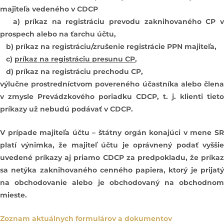
majiteľa vedeného v CDCP
a) príkaz na registráciu prevodu zaknihovaného CP v
prospech alebo na ťarchu účtu
,
b) príkaz na registráciu/zrušenie registrácie PPN majiteľa,
c)
príkaz na registráciu presunu CP
,
d) príkaz na registráciu prechodu CP,
výlučne prostredníctvom povereného účastníka alebo člena
v zmysle Prevádzkového poriadku CDCP, t. j. klienti tieto
príkazy už nebudú podávať v CDCP.
V prípade majiteľa účtu – štátny orgán konajúci v mene SR
platí výnimka, že majiteľ účtu je oprávnený podať vyššie
uvedené príkazy aj priamo CDCP za predpokladu, že príkaz
sa netýka zaknihovaného cenného papiera, ktorý je prijatý
na obchodovanie alebo je obchodovaný na obchodnom
mieste.
Zoznam aktuálnych formulárov a dokumentov