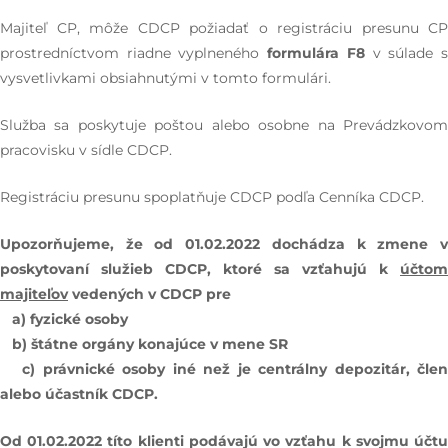
Majiteľ CP, môže CDCP požiadať o registráciu presunu CP
prostredníctvom riadne vyplneného
formulára F8
v súlade 
vysvetlivkami obsiahnutými v tomto formulári.
Služba sa poskytuje poštou alebo osobne na Prevádzkovom
pracovisku v sídle CDCP.
Registráciu presunu spoplatňuje CDCP podľa Cenníka CDCP.
Upozorňujeme, že od 01.02.2022 dochádza k zmene v
poskytovaní služieb CDCP, ktoré sa vzťahujú k
účtom
majiteľov
vedených v CDCP pre
a) fyzické osoby
b) štátne orgány konajúce v mene SR
c) právnické osoby iné než je centrálny depozitár, člen
alebo účastník CDCP.
Od 01.02.2022 títo klienti podávajú vo vzťahu k svojmu účtu