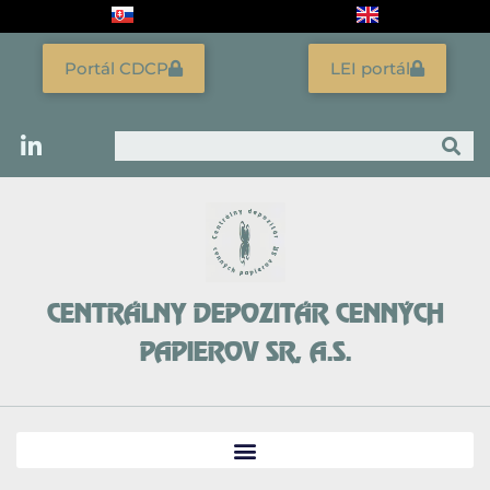
Preskočiť
na
obsah
Portál CDCP
LEI portál
Vyhľadať
CENTRÁLNY DEPOZITÁR CENNÝCH
PAPIEROV SR, A.S.