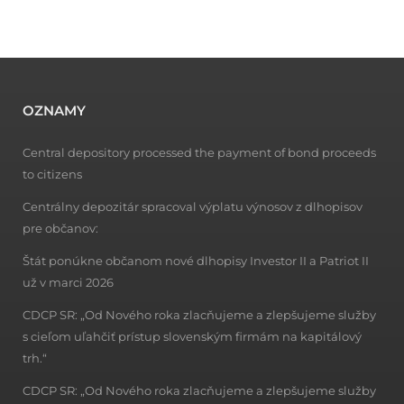
OZNAMY
Central depository processed the payment of bond proceeds
to citizens
Centrálny depozitár spracoval výplatu výnosov z dlhopisov
pre občanov:
Štát ponúkne občanom nové dlhopisy Investor II a Patriot II
už v marci 2026
CDCP SR: „Od Nového roka zlacňujeme a zlepšujeme služby
s cieľom uľahčiť prístup slovenským firmám na kapitálový
trh.“
CDCP SR: „Od Nového roka zlacňujeme a zlepšujeme služby