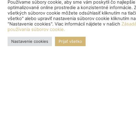
Používame súbory cookie, aby sme vám poskytli čo najlepšie
optimalizované online prostredie a konzistentné informácie. 
Klientské centrum
všetkých súborov cookie môžete odsúhlasiť kliknutím na tlačid
Po-Pia:
9.00 – 15.00
všetko" alebo upraviť nastavenia súborov cookie kliknutím n
"Nastavenie cookies". Viac informácií nájdete v našich
Zásad
Podateľňa
používania súborov cookie.
Po-Pia:
8.00 – 15.00
Nastavenie cookies
Prijať všetko
ODKAZY
CENNÍK CDCP SR
ZRUŠENIE ÚČTU MAJITEĽA
ZOZNAM OVLÁDAJÚCICH OSÔB
PLNOMOCENSTVO (PO SPLNOMOCŇUJE FO)
ŽIADOSŤ O ZOZNAM AKCIONÁROV LISTINNÝCH AKCIÍ E14
ŽIADOSŤ O ZOZNAM MAJITEĽOV ZAKNIHOVANÝCH CP E12
NEWSLETTER