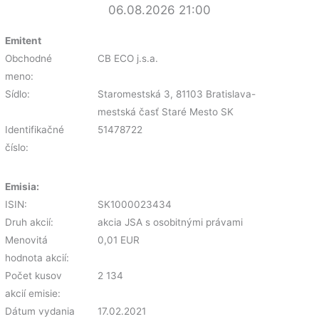
06.08.2026 21:00
Emitent
Obchodné
CB ECO j.s.a.
meno:
Sídlo:
Staromestská 3, 81103 Bratislava-
mestská časť Staré Mesto SK
Identifikačné
51478722
číslo:
Emisia:
ISIN:
SK1000023434
Druh akcií:
akcia JSA s osobitnými právami
Menovitá
0,01 EUR
hodnota akcií:
Počet kusov
2 134
akcií emisie:
Dátum vydania
17.02.2021