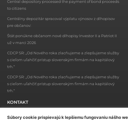
Central depository processed the payment of bond proceeds
to citizens
Centrálny depozitár spracoval výplatu výnosov z dlhopisov
pre občanov:
Štát ponúkne občanom nové dlhopisy Investor II a Patriot II
už v marci 2026
CDCP SR: „Od Nového roka zlacňujeme a zlepšujeme služby
s cieľom uľahčiť prístup slovenským firmám na kapitálový
trh.“
CDCP SR: „Od Nového roka zlacňujeme a zlepšujeme služby
s cieľom uľahčiť prístup slovenským firmám na kapitálový
trh.“
KONTAKT
Centrálny depozitár cenných papierov SR, a.s.
Súbory cookie prispievajú k lepšiemu fungovaniu nášho w
ul. 29. augusta 1/A,814 80 Bratislava