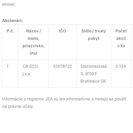
emisie:
Akcionári:
P.č.
Názov /
IČO
Sídlo / trvalý
Počet
meno,
pobyt
akcií
priezvisko,
v ks
titul
1
CB ECO
51478722
Staromestská
2 134
j.s.a.
3, 81103
Bratislava SK
Informácie z registrov JSA sú len informatívne a nedajú sa použiť
na právne účely.