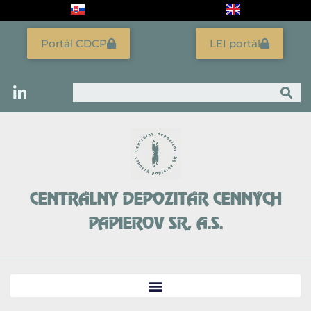
Preskočiť
na
obsah
Portál CDCP
LEI portál
Vyhľadať
CENTRÁLNY DEPOZITÁR CENNÝCH
PAPIEROV SR, A.S.