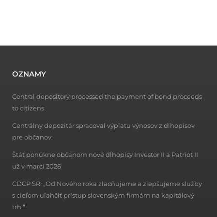
OZNAMY
Central depository processed the payment of bond proceeds
to citizens
Centrálny depozitár spracoval výplatu výnosov z dlhopisov
pre občanov:
Štát ponúkne občanom nové dlhopisy Investor II a Patriot II
už v marci 2026
CDCP SR: „Od Nového roka zlacňujeme a zlepšujeme služby
s cieľom uľahčiť prístup slovenským firmám na kapitálový
trh.“