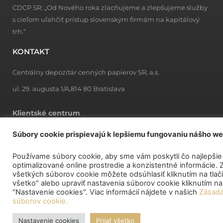
CDCP SR: „Od Nového roka zlacňujeme a zlepšujeme služby
s cieľom uľahčiť prístup slovenským firmám na kapitálový
trh.“
KONTAKT
Centrálny depozitár cenných papierov SR, a.s.
ul. 29. augusta 1/A,814 80 Bratislava
Klientské centrum
Po-Pia:
9.00 – 15.00
Súbory cookie prispievajú k lepšiemu fungovaniu nášho w
Podateľňa
Po-Pia:
8.00 – 15.00
Používame súbory cookie, aby sme vám poskytli čo najlepšie
optimalizované online prostredie a konzistentné informácie. 
všetkých súborov cookie môžete odsúhlasiť kliknutím na tlačid
ODKAZY
všetko" alebo upraviť nastavenia súborov cookie kliknutím n
"Nastavenie cookies". Viac informácií nájdete v našich
Zásadá
CENNÍK CDCP SR
súborov cookie.
ZRUŠENIE ÚČTU MAJITEĽA
Nastavenie cookies
Prijať všetko