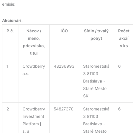
emisie:
Akcionári:
P.č.
Názov /
IČO
Sídlo / trvalý
Počet
meno,
pobyt
akcií
priezvisko,
v ks
titul
1
Crowdberry
48236993
Staromestská
6
a.s.
3 81103
Bratislava -
Staré Mesto
SK
2
Crowdberry
54827370
Staromestská
6
Investment
3 81103
Platform j.
Bratislava -
s. a.
Staré Mesto