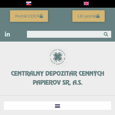
Preskočiť
na
obsah
Portál CDCP
LEI portál
Vyhľadať
CENTRÁLNY DEPOZITÁR CENNÝCH
PAPIEROV SR, A.S.