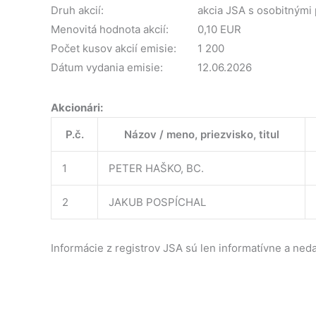
Druh akcií:
akcia JSA s osobitnými
Menovitá hodnota akcií:
0,10 EUR
Počet kusov akcií emisie:
1 200
Dátum vydania emisie:
12.06.2026
Akcionári:
P.č.
Názov / meno, priezvisko, titul
1
PETER HAŠKO, BC.
2
JAKUB POSPÍCHAL
Informácie z registrov JSA sú len informatívne a neda