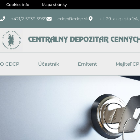
Preskočiť
Cookies info
Mapa stránky
na
+421/2 5939 5939
cdcp@cdcp.sk
ul. 29. augusta 1/A
obsah
CENTRÁLNY DEPOZITÁR CENNÝCH 
O CDCP
Účastník
Emitent
Majiteľ CP