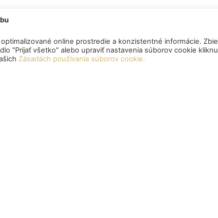
ebu
optimalizované online prostredie a konzistentné informácie. Zbie
lo "Prijať všetko" alebo upraviť nastavenia súborov cookie klikn
našich
Zásadách používania súborov cookie.
ODKAZY
zitár cenných papierov SR,
CENNÍK CDCP SR
ZRUŠENIE ÚČTU MAJITEĽA
1/A,814 80 Bratislava
ZOZNAM OVLÁDAJÚCICH OSÔB
entrum
PLNOMOCENSTVO (PO SPLNOMOC
FO)
:
9.00 – 15.00