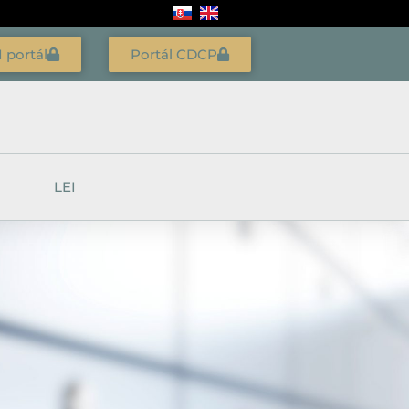
I portál
Portál CDCP
LEI