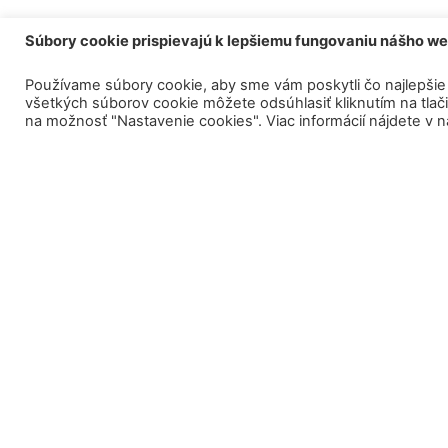
Súbory cookie prispievajú k lepšiemu fungovaniu nášho w
Používame súbory cookie, aby sme vám poskytli čo najlepšie 
všetkých súborov cookie môžete odsúhlasiť kliknutím na tlačid
na možnosť "Nastavenie cookies". Viac informácií nájdete v 
OZNAMY
KONTAKT
Centrálny depo
Central depository processed the payment of
a.s.
bond proceeds to citizens
ul. 29. augusta 
Centrálny depozitár spracoval výplatu výnosov
z dlhopisov pre občanov:
Klientské c
Po-Pia