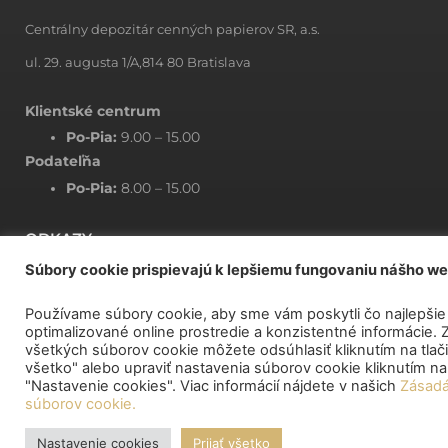
Centrálny depozitár cenných papierov SR, a.s.
ul. 29. augusta 1/A,814 80 Bratislava
Klientské centrum
Po-Pia:
9.00 – 15.00
Podateľňa
Po-Pia:
8.00 – 15.00
ODKAZY
Súbory cookie prispievajú k lepšiemu fungovaniu nášho w
CENNÍK CDCP SR
ZRUŠENIE ÚČTU MAJITEĽA
Používame súbory cookie, aby sme vám poskytli čo najlepšie
optimalizované online prostredie a konzistentné informácie. 
ZOZNAM OVLÁDAJÚCICH OSÔB
všetkých súborov cookie môžete odsúhlasiť kliknutím na tlačid
všetko" alebo upraviť nastavenia súborov cookie kliknutím n
PLNOMOCENSTVO (PO SPLNOMOCŇUJE FO)
"Nastavenie cookies". Viac informácií nájdete v našich
Zásadá
súborov cookie.
ŽIADOSŤ O ZOZNAM AKCIONÁROV LISTINNÝCH AKCIÍ E14
ŽIADOSŤ O ZOZNAM MAJITEĽOV ZAKNIHOVANÝCH CP E12
Nastavenie cookies
Prijať všetko