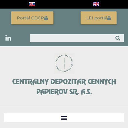
Preskočiť
na
obsah
Portál CDCP
LEI portál
Vyhľadať
CENTRÁLNY DEPOZITÁR CENNÝCH
PAPIEROV SR, A.S.