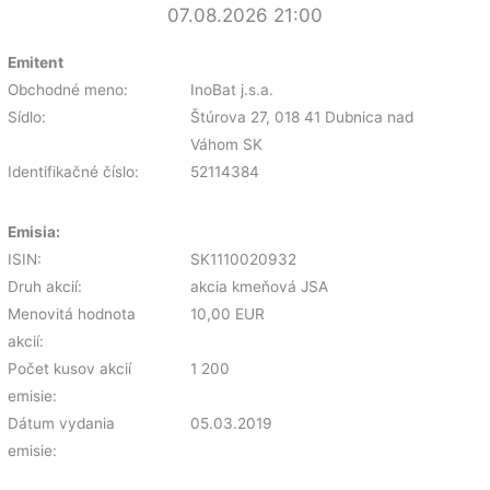
07.08.2026 21:00
Emitent
Obchodné meno:
InoBat j.s.a.
Sídlo:
Štúrova 27, 018 41 Dubnica nad
Váhom SK
Identifikačné číslo:
52114384
Emisia:
ISIN:
SK1110020932
Druh akcií:
akcia kmeňová JSA
Menovitá hodnota
10,00 EUR
akcií:
Počet kusov akcií
1 200
emisie:
Dátum vydania
05.03.2019
emisie: