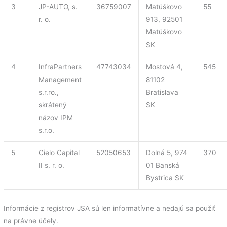
3
JP-AUTO, s.
36759007
Matúškovo
55
r. o.
913, 92501
Matúškovo
SK
4
InfraPartners
47743034
Mostová 4,
545
Management
81102
s.r.ro.,
Bratislava
skrátený
SK
názov IPM
s.r.o.
5
Cielo Capital
52050653
Dolná 5, 974
370
II s. r. o.
01 Banská
Bystrica SK
Informácie z registrov JSA sú len informatívne a nedajú sa použiť
na právne účely.