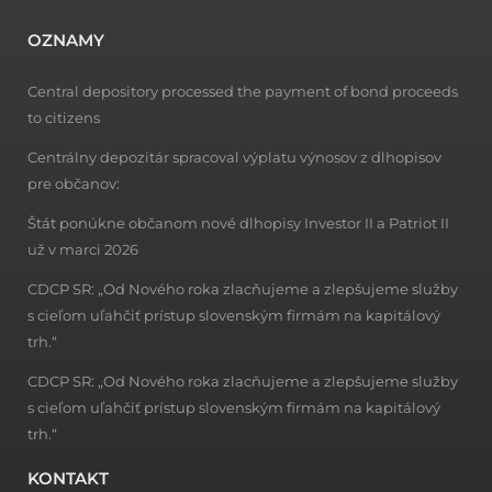
OZNAMY
Central depository processed the payment of bond proceeds
to citizens
Centrálny depozitár spracoval výplatu výnosov z dlhopisov
pre občanov:
Štát ponúkne občanom nové dlhopisy Investor II a Patriot II
už v marci 2026
CDCP SR: „Od Nového roka zlacňujeme a zlepšujeme služby
s cieľom uľahčiť prístup slovenským firmám na kapitálový
trh.“
CDCP SR: „Od Nového roka zlacňujeme a zlepšujeme služby
s cieľom uľahčiť prístup slovenským firmám na kapitálový
trh.“
KONTAKT