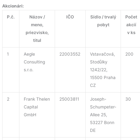
Akcionári:
P.č.
Názov /
IČO
Sídlo / trvalý
Počet
meno,
pobyt
akcií
priezvisko,
v ks
titul
1
Aegle
22003552
Vstavačová,
200
Consulting
Stodůlky
s.r.o.
1242/22,
15500 Praha
CZ
2
Frank Thelen
25003811
Joseph-
30
Capital
Schumpeter-
GmbH
Allee 25,
53227 Bonn
DE