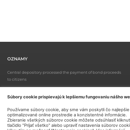
OZNAMY
Central depository processed the payment of bond proceeds
to citizens
Centrálny depozitár spracoval výplatu výnosov z dlhopisov
pre občanov:
Súbory cookie prispievajú k lepšiemu fungovaniu nášho w
Štát ponúkne občanom nové dlhopisy Investor II a Patriot II
Používame súbory cookie, aby sme vám poskytli čo najlepšie
už v marci 2026
optimalizované online prostredie a konzistentné informácie.
Zbieranie všetkých súborov cookie môžete odsúhlasiť kliknu
CDCP SR: „Od Nového roka zlacňujeme a zlepšujeme služby
tlačidlo "Prijať všetko" alebo upraviť nastavenia súborov cook