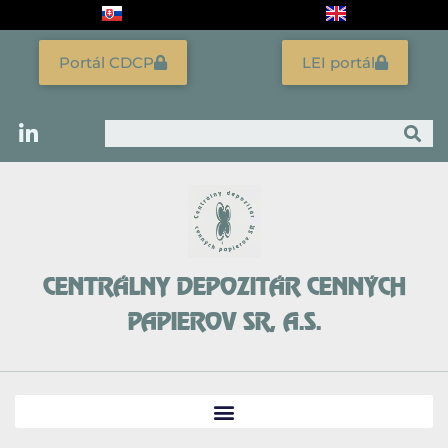
Preskočiť
na
obsah
Portál CDCP
LEI portál
Vyhľadať
CENTRÁLNY DEPOZITÁR CENNÝCH
PAPIEROV SR, A.S.