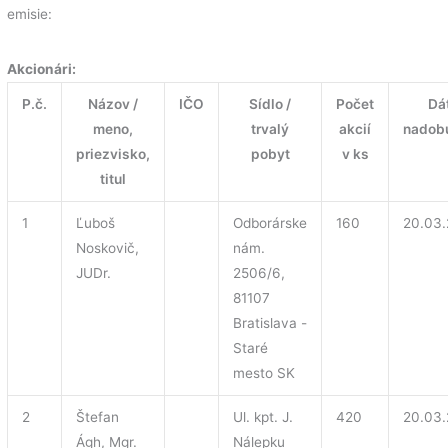
emisie:
Akcionári:
P.č.
Názov /
IČO
Sídlo /
Počet
Dá
meno,
trvalý
akcií
nadob
priezvisko,
pobyt
v ks
titul
1
Ľuboš
Odborárske
160
20.03
Noskovič,
nám.
JUDr.
2506/6,
81107
Bratislava -
Staré
mesto SK
2
Štefan
Ul. kpt. J.
420
20.03
Ágh, Mgr.
Nálepku