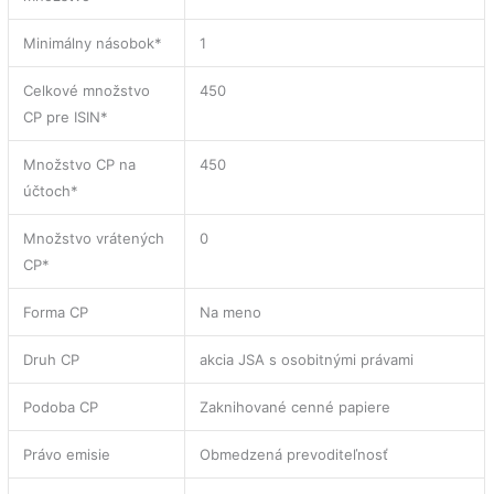
Minimálny násobok*
1
Celkové množstvo
450
CP pre ISIN*
Množstvo CP na
450
účtoch*
Množstvo vrátených
0
CP*
Forma CP
Na meno
Druh CP
akcia JSA s osobitnými právami
Podoba CP
Zaknihované cenné papiere
Právo emisie
Obmedzená prevoditeľnosť