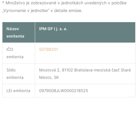
* Množstvo je zobrazované v jednotkách uvedených v položke
„Vyrovnanie v jednotke“ v detaile emisie.
Názov
IPM GF I j. s. a.
emitenta
IČO
50798201
emitenta
Sídlo
Mostová 2, 81102 Bratislava-mestská časť Staré
emitenta
Mesto, SK
LEI emitenta
097900BJLW0000218525