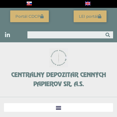
Preskočiť
na
obsah
Portál CDCP
LEI portál
Vyhľadať
CENTRÁLNY DEPOZITÁR CENNÝCH
PAPIEROV SR, A.S.