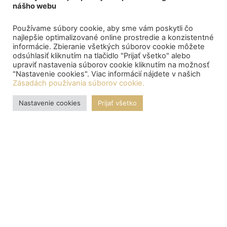
nášho webu
Používame súbory cookie, aby sme vám poskytli čo
najlepšie optimalizované online prostredie a konzistentné
informácie. Zbieranie všetkých súborov cookie môžete
odsúhlasiť kliknutím na tlačidlo "Prijať všetko" alebo
upraviť nastavenia súborov cookie kliknutím na možnosť
"Nastavenie cookies". Viac informácií nájdete v našich
Zásadách používania súborov cookie.
Nastavenie cookies
Prijať všetko
OZNAMY
Central depository processed the payment of bond proceeds
to citizens