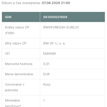
Dátum a čas zverejnenia:
07.08.2026 21:00
ISIN
SK1000021669
Krátky názov CP
IPMGFI/REGSH EUR0,01
(FISN)
Dlhý názov CP
IPM GF I j. s. a.
CFI
EMXXXR
Menovitá hodnota
0,01
Mena denominácie
EUR
Vyrovnanie v
Kusy
jednotke
Minimálne
1
množstvo*