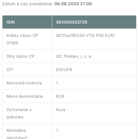
Dátum a čas zverejnenia:
06.08.2026 21:00
ISIN
SK1000022725
Krátky názov CP
ISCThe/REGSH VTG FPD EUR1
(FISN)
Dlhý názov CP
ISC Thebes, j. s. a.
CFI
ESVUFR
Menovitá hodnota
1
Mena denominácie
EUR
Vyrovnanie v
Kusy
jednotke
Minimálne
1
množstvo*