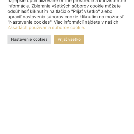
najlepšie optimalizované online prostredie a konzistentné
informácie. Zbieranie všetkých súborov cookie môžete
odsúhlasiť kliknutím na tlačidlo "Prijať všetko" alebo
upraviť nastavenia súborov cookie kliknutím na možnosť
"Nastavenie cookies". Viac informácií nájdete v našich
Zásadách používania súborov cookie.
Nastavenie cookies
Prijať všetko
OZNAMY
Central depository processed the payment of bond proceeds
to citizens
Centrálny depozitár spracoval výplatu výnosov z dlhopisov
pre občanov:
Štát ponúkne občanom nové dlhopisy Investor II a Patriot II