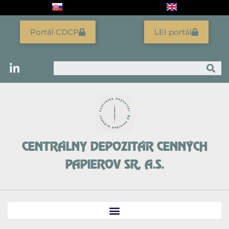
Preskočiť
na
obsah
Portál CDCP
LEI portál
Vyhľadať
CENTRÁLNY DEPOZITÁR CENNÝCH
PAPIEROV SR, A.S.