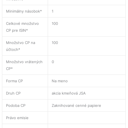
Minimálny násobok*
1
Celkové množstvo
100
CP pre ISIN*
Množstvo CP na
100
účtoch*
Množstvo vrátených
0
CP*
Forma CP
Na meno
Druh CP
akcia kmeňová JSA
Podoba CP
Zaknihované cenné papiere
Právo emisie