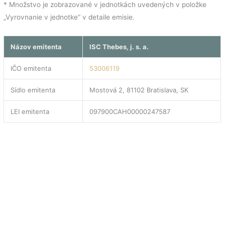
* Množstvo je zobrazované v jednotkách uvedených v položke
„Vyrovnanie v jednotke“ v detaile emisie.
Názov emitenta
ISC Thebes, j. s. a.
IČO emitenta
53006119
Sídlo emitenta
Mostová 2, 81102 Bratislava, SK
LEI emitenta
097900CAH00000247587