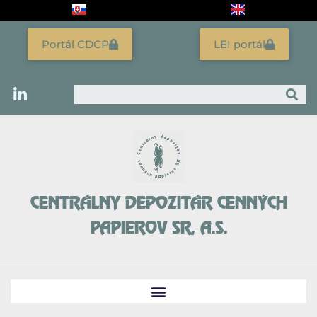
Preskočiť
na
obsah
Portál CDCP
LEI portál
Vyhľadať
CENTRÁLNY DEPOZITÁR CENNÝCH
PAPIEROV SR, A.S.