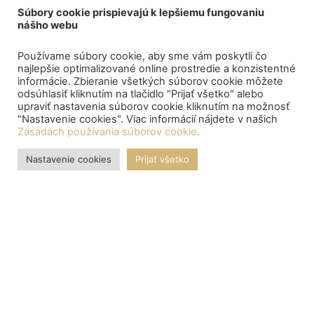
Súbory cookie prispievajú k lepšiemu fungovaniu
nášho webu
Používame súbory cookie, aby sme vám poskytli čo
najlepšie optimalizované online prostredie a konzistentné
informácie. Zbieranie všetkých súborov cookie môžete
odsúhlasiť kliknutím na tlačidlo "Prijať všetko" alebo
upraviť nastavenia súborov cookie kliknutím na možnosť
"Nastavenie cookies". Viac informácií nájdete v našich
Zásadách používania súborov cookie.
Nastavenie cookies
Prijať všetko
OZNAMY
Central depository processed the payment of bond proceeds
to citizens