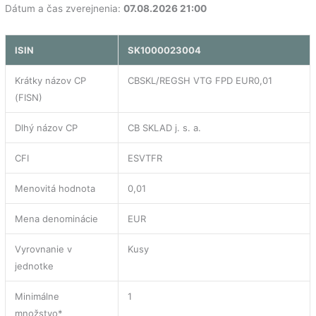
Dátum a čas zverejnenia:
07.08.2026 21:00
ISIN
SK1000023004
Krátky názov CP
CBSKL/REGSH VTG FPD EUR0,01
(FISN)
Dlhý názov CP
CB SKLAD j. s. a.
CFI
ESVTFR
Menovitá hodnota
0,01
Mena denominácie
EUR
Vyrovnanie v
Kusy
jednotke
Minimálne
1
množstvo*