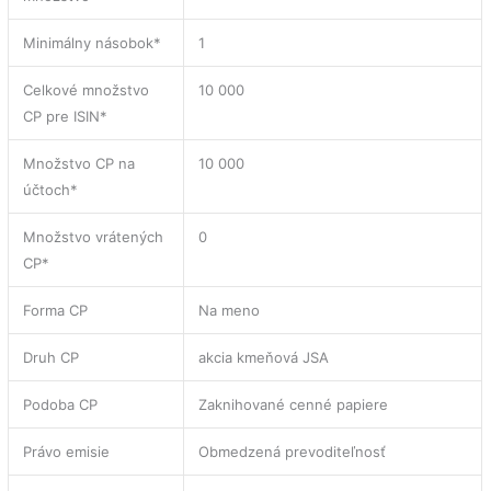
Minimálny násobok*
1
Celkové množstvo
10 000
CP pre ISIN*
Množstvo CP na
10 000
účtoch*
Množstvo vrátených
0
CP*
Forma CP
Na meno
Druh CP
akcia kmeňová JSA
Podoba CP
Zaknihované cenné papiere
Právo emisie
Obmedzená prevoditeľnosť