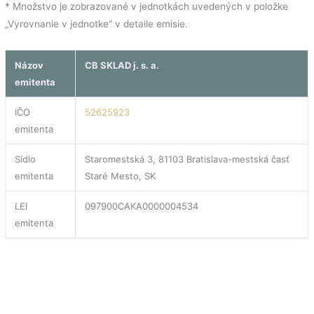
* Množstvo je zobrazované v jednotkách uvedených v položke
„Vyrovnanie v jednotke“ v detaile emisie.
Názov
CB SKLAD j. s. a.
emitenta
IČO
52625923
emitenta
Sídlo
Staromestská 3, 81103 Bratislava-mestská časť
emitenta
Staré Mesto, SK
LEI
097900CAKA0000004534
emitenta