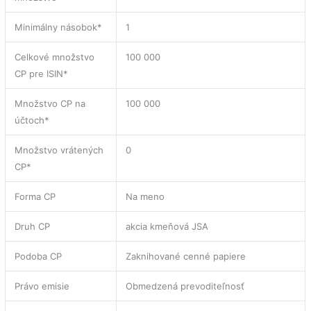
Minimálny násobok*
1
Celkové množstvo
100 000
CP pre ISIN*
Množstvo CP na
100 000
účtoch*
Množstvo vrátených
0
CP*
Forma CP
Na meno
Druh CP
akcia kmeňová JSA
Podoba CP
Zaknihované cenné papiere
Právo emisie
Obmedzená prevoditeľnosť