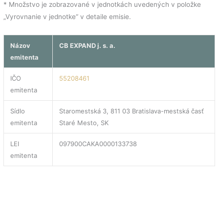
* Množstvo je zobrazované v jednotkách uvedených v položke
„Vyrovnanie v jednotke“ v detaile emisie.
Názov
CB EXPAND j. s. a.
emitenta
IČO
55208461
emitenta
Sídlo
Staromestská 3, 811 03 Bratislava-mestská časť
emitenta
Staré Mesto, SK
LEI
097900CAKA0000133738
emitenta