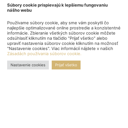
Súbory cookie prispievajú k lepšiemu fungovaniu
nášho webu
Používame súbory cookie, aby sme vám poskytli čo
najlepšie optimalizované online prostredie a konzistentné
informácie. Zbieranie všetkých súborov cookie môžete
odsúhlasiť kliknutím na tlačidlo "Prijať všetko" alebo
upraviť nastavenia súborov cookie kliknutím na možnosť
"Nastavenie cookies". Viac informácií nájdete v našich
Zásadách používania súborov cookie.
Nastavenie cookies
Prijať všetko
OZNAMY
Central depository processed the payment of bond proceeds
to citizens