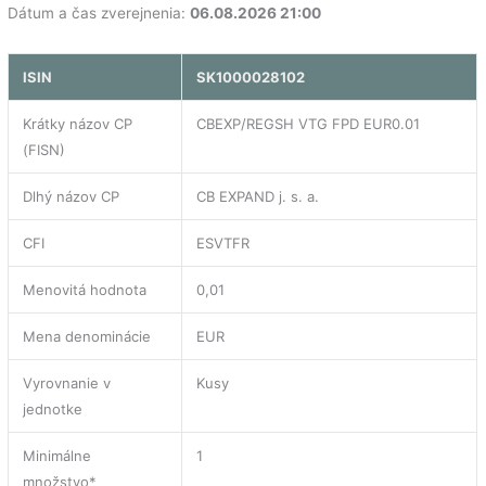
Dátum a čas zverejnenia:
06.08.2026 21:00
ISIN
SK1000028102
Krátky názov CP
CBEXP/REGSH VTG FPD EUR0.01
(FISN)
Dlhý názov CP
CB EXPAND j. s. a.
CFI
ESVTFR
Menovitá hodnota
0,01
Mena denominácie
EUR
Vyrovnanie v
Kusy
jednotke
Minimálne
1
množstvo*