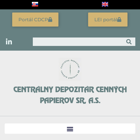
Preskočiť
na
obsah
Portál CDCP
LEI portál
Vyhľadať
CENTRÁLNY DEPOZITÁR CENNÝCH
PAPIEROV SR, A.S.