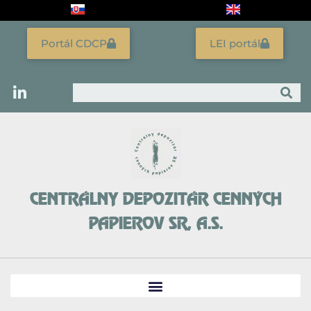
Preskočiť
na
obsah
Portál CDCP
LEI portál
Vyhľadať
CENTRÁLNY DEPOZITÁR CENNÝCH
PAPIEROV SR, A.S.