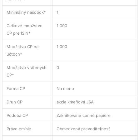
Minimálny násobok*
1
Celkové množstvo
1 000
CP pre ISIN*
Množstvo CP na
1 000
účtoch*
Množstvo vrátených
0
CP*
Forma CP
Na meno
Druh CP
akcia kmeňová JSA
Podoba CP
Zaknihované cenné papiere
Právo emisie
Obmedzená prevoditeľnosť