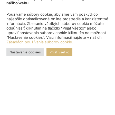
nášho webu
Používame súbory cookie, aby sme vám poskytli čo
najlepšie optimalizované online prostredie a konzistentné
informácie. Zbieranie všetkých súborov cookie môžete
odsúhlasiť kliknutím na tlačidlo "Prijať všetko" alebo
upraviť nastavenia súborov cookie kliknutím na možnosť
"Nastavenie cookies". Viac informácií nájdete v našich
Zásadách používania súborov cookie.
Nastavenie cookies
Prijať všetko
OZNAMY
Central depository processed the payment of bond proceeds
to citizens