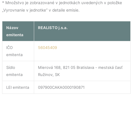
* Množstvo je zobrazované v jednotkách uvedených v položke
„Vyrovnanie v jednotke“ v detaile emisie.
Názov
REALISTO j.s.a.
emitenta
IČO
56045409
emitenta
Sídlo
Mierová 168, 821 05 Bratislava - mestská časť
emitenta
Ružinov, SK
LEI emitenta
097900CAKA0000190871