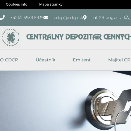
Preskočiť
Cookies info
Mapa stránky
na
+421/2 5939 5939
cdcp@cdcp.sk
ul. 29. augusta 1/A
obsah
CENTRÁLNY DEPOZITÁR CENNÝCH 
O CDCP
Účastník
Emitent
Majiteľ CP