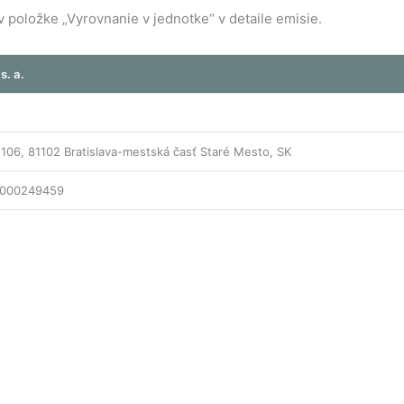
položke „Vyrovnanie v jednotke“ v detaile emisie.
s. a.
e 106, 81102 Bratislava-mestská časť Staré Mesto, SK
000249459