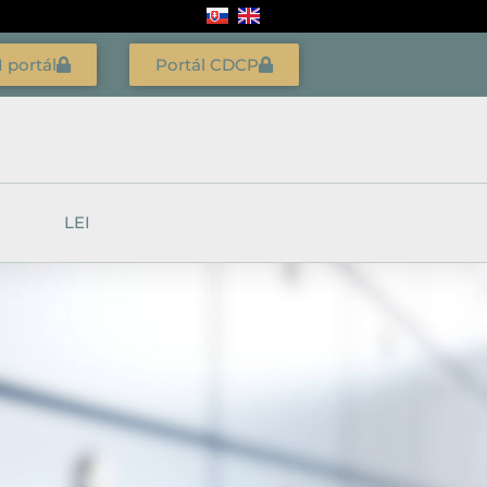
I portál
Portál CDCP
LEI