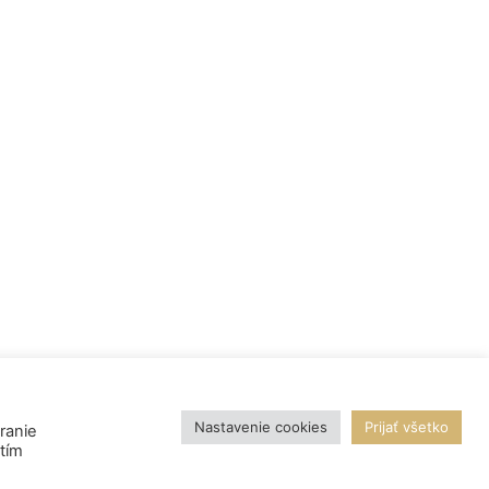
Nastavenie cookies
Prijať všetko
ranie
utím