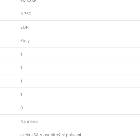
EMXXXR
3 750
EUR
Kusy
1
1
1
1
0
Na meno
akcia JSA s osobitnými právami