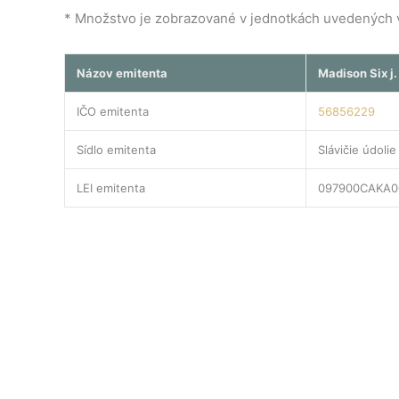
* Množstvo je zobrazované v jednotkách uvedených v 
Názov emitenta
Madison Six j. 
IČO emitenta
56856229
Sídlo emitenta
Slávičie údoli
LEI emitenta
097900CAKA0