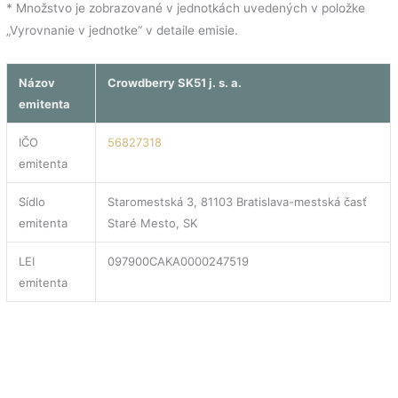
* Množstvo je zobrazované v jednotkách uvedených v položke
„Vyrovnanie v jednotke“ v detaile emisie.
Názov
Crowdberry SK51 j. s. a.
emitenta
IČO
56827318
emitenta
Sídlo
Staromestská 3, 81103 Bratislava-mestská časť
emitenta
Staré Mesto, SK
LEI
097900CAKA0000247519
emitenta