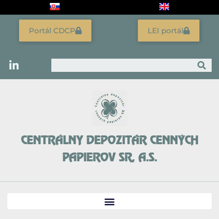
Preskočiť
na
obsah
Portál CDCP
LEI portál
Vyhľadať
CENTRÁLNY DEPOZITÁR CENNÝCH
PAPIEROV SR, A.S.