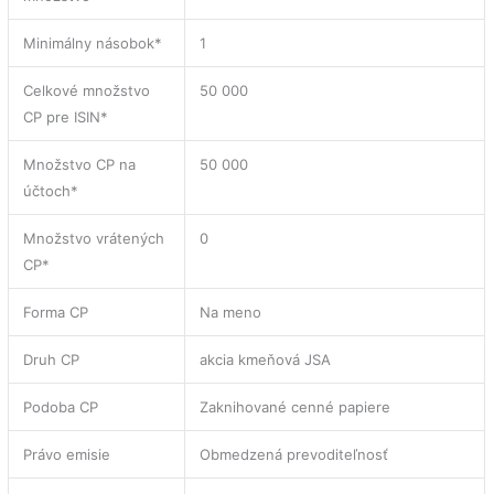
Minimálny násobok*
1
Celkové množstvo
50 000
CP pre ISIN*
Množstvo CP na
50 000
účtoch*
Množstvo vrátených
0
CP*
Forma CP
Na meno
Druh CP
akcia kmeňová JSA
Podoba CP
Zaknihované cenné papiere
Právo emisie
Obmedzená prevoditeľnosť