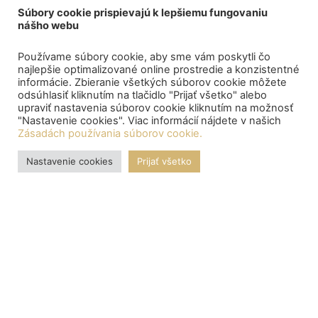
Súbory cookie prispievajú k lepšiemu fungovaniu
nášho webu
Používame súbory cookie, aby sme vám poskytli čo
najlepšie optimalizované online prostredie a konzistentné
informácie. Zbieranie všetkých súborov cookie môžete
odsúhlasiť kliknutím na tlačidlo "Prijať všetko" alebo
upraviť nastavenia súborov cookie kliknutím na možnosť
"Nastavenie cookies". Viac informácií nájdete v našich
Zásadách používania súborov cookie.
Nastavenie cookies
Prijať všetko
OZNAMY
Central depository processed the payment of bond proceeds
to citizens