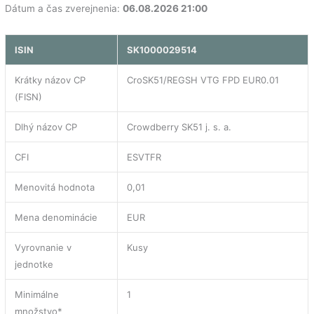
Dátum a čas zverejnenia:
06.08.2026 21:00
ISIN
SK1000029514
Krátky názov CP
CroSK51/REGSH VTG FPD EUR0.01
(FISN)
Dlhý názov CP
Crowdberry SK51 j. s. a.
CFI
ESVTFR
Menovitá hodnota
0,01
Mena denominácie
EUR
Vyrovnanie v
Kusy
jednotke
Minimálne
1
množstvo*