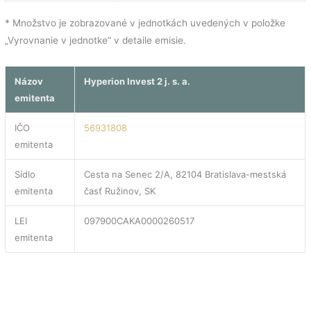
* Množstvo je zobrazované v jednotkách uvedených v položke
„Vyrovnanie v jednotke“ v detaile emisie.
Názov
Hyperion Invest 2 j. s. a.
emitenta
IČO
56931808
emitenta
Sídlo
Cesta na Senec 2/A, 82104 Bratislava-mestská
emitenta
časť Ružinov, SK
LEI
097900CAKA0000260517
emitenta