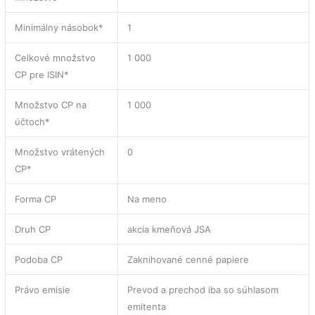
Minimálny násobok*
1
Celkové množstvo
1 000
CP pre ISIN*
Množstvo CP na
1 000
účtoch*
Množstvo vrátených
0
CP*
Forma CP
Na meno
Druh CP
akcia kmeňová JSA
Podoba CP
Zaknihované cenné papiere
Právo emisie
Prevod a prechod iba so súhlasom
emitenta