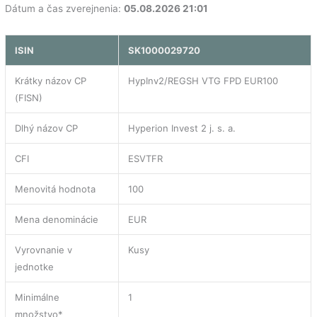
Dátum a čas zverejnenia:
05.08.2026 21:01
ISIN
SK1000029720
Krátky názov CP
HypInv2/REGSH VTG FPD EUR100
(FISN)
Dlhý názov CP
Hyperion Invest 2 j. s. a.
CFI
ESVTFR
Menovitá hodnota
100
Mena denominácie
EUR
Vyrovnanie v
Kusy
jednotke
Minimálne
1
množstvo*