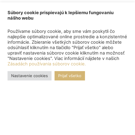
Súbory cookie prispievajú k lepšiemu fungovaniu
nášho webu
Používame súbory cookie, aby sme vám poskytli čo
najlepšie optimalizované online prostredie a konzistentné
informácie. Zbieranie všetkých súborov cookie môžete
odsúhlasiť kliknutím na tlačidlo "Prijať všetko" alebo
upraviť nastavenia súborov cookie kliknutím na možnosť
"Nastavenie cookies". Viac informácií nájdete v našich
Zásadách používania súborov cookie.
Nastavenie cookies
Prijať všetko
OZNAMY
Central depository processed the payment of bond proceeds