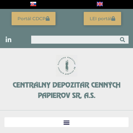
Preskočiť
na
obsah
Portál CDCP
LEI portál
Vyhľadať
CENTRÁLNY DEPOZITÁR CENNÝCH
PAPIEROV SR, A.S.