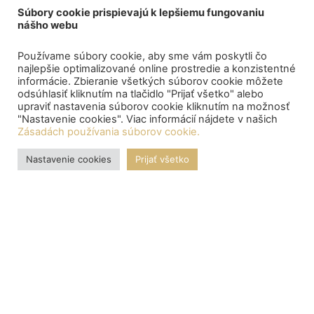
Súbory cookie prispievajú k lepšiemu fungovaniu
nášho webu
Používame súbory cookie, aby sme vám poskytli čo
najlepšie optimalizované online prostredie a konzistentné
informácie. Zbieranie všetkých súborov cookie môžete
odsúhlasiť kliknutím na tlačidlo "Prijať všetko" alebo
upraviť nastavenia súborov cookie kliknutím na možnosť
"Nastavenie cookies". Viac informácií nájdete v našich
Zásadách používania súborov cookie.
Nastavenie cookies
Prijať všetko
OZNAMY
Central depository processed the payment of bond proceeds
to citizens