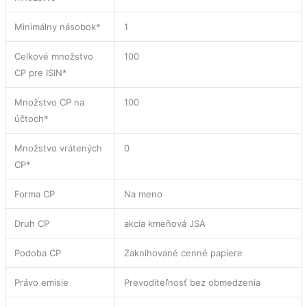
Minimálny násobok*
1
Celkové množstvo
100
CP pre ISIN*
Množstvo CP na
100
účtoch*
Množstvo vrátených
0
CP*
Forma CP
Na meno
Druh CP
akcia kmeňová JSA
Podoba CP
Zaknihované cenné papiere
Právo emisie
Prevoditeľnosť bez obmedzenia