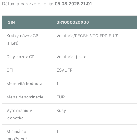
Dátum a čas zverejnenia:
05.08.2026 21:01
ISIN
SK1000029936
Krátky názov CP
Volutaria/REGSH VTG FPD EUR1
(FISN)
Dlhý názov CP
Volutaria, j. s. a.
CFI
ESVUFR
Menovitá hodnota
1
Mena denominácie
EUR
Vyrovnanie v
Kusy
jednotke
Minimálne
1
množstvo*