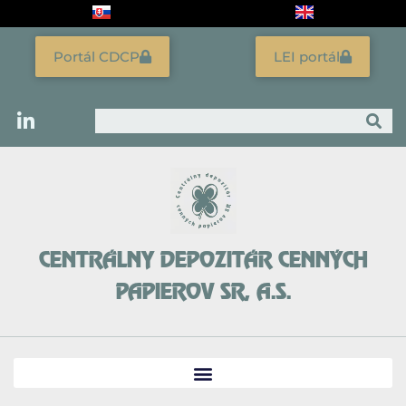
Preskočiť
na
obsah
Portál CDCP
LEI portál
Vyhľadať
CENTRÁLNY DEPOZITÁR CENNÝCH
PAPIEROV SR, A.S.