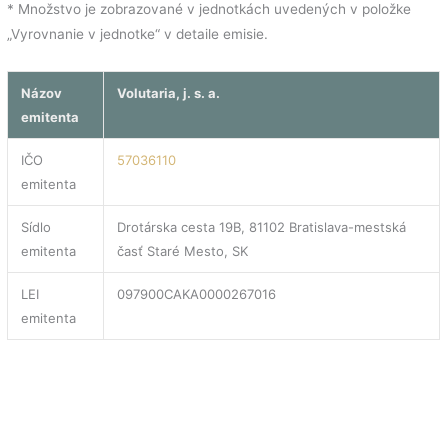
* Množstvo je zobrazované v jednotkách uvedených v položke
„Vyrovnanie v jednotke“ v detaile emisie.
Názov
Volutaria, j. s. a.
emitenta
IČO
57036110
emitenta
Sídlo
Drotárska cesta 19B, 81102 Bratislava-mestská
emitenta
časť Staré Mesto, SK
LEI
097900CAKA0000267016
emitenta