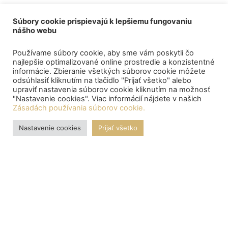
Súbory cookie prispievajú k lepšiemu fungovaniu
nášho webu
Používame súbory cookie, aby sme vám poskytli čo
najlepšie optimalizované online prostredie a konzistentné
informácie. Zbieranie všetkých súborov cookie môžete
odsúhlasiť kliknutím na tlačidlo "Prijať všetko" alebo
upraviť nastavenia súborov cookie kliknutím na možnosť
"Nastavenie cookies". Viac informácií nájdete v našich
Zásadách používania súborov cookie.
Nastavenie cookies
Prijať všetko
OZNAMY
Central depository processed the payment of bond proceeds