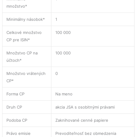
množstvo*
Minimálny násobok*
1
Celkové množstvo
100 000
CP pre ISIN*
Množstvo CP na
100 000
účtoch*
Množstvo vrátených
0
CP*
Forma CP
Na meno
Druh CP
akcia JSA s osobitnými právami
Podoba CP
Zaknihované cenné papiere
Právo emisie
Prevoditeľnosť bez obmedzenia