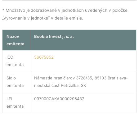
* Množstvo je zobrazované v jednotkách uvedených v položke
„Vyrovnanie v jednotke“ v detaile emisie.
Názov
Bookio Invest j. s. a.
emitenta
IČO
56675852
emitenta
Sídlo
Námestie hraničiarov 3728/35, 85103 Bratislava-
emitenta
mestská časť Petržalka, SK
LEI
097900CAKA0000295437
emitenta