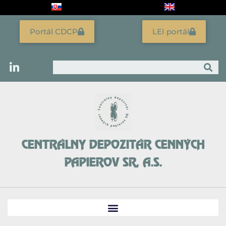
Preskočiť
na
obsah
Portál CDCP
LEI portál
Vyhľadať
CENTRÁLNY DEPOZITÁR CENNÝCH
PAPIEROV SR, A.S.