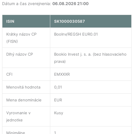
Dátum a čas zverejnenia:
06.08.2026 21:00
ISIN
SK1000030587
Krátky názov CP
BooInv/REGSH EUR0.01
(FISN)
Dlhý názov CP
Bookio Invest j. s. a. (bez hlasovacieho
prava)
CFI
EMXXXR
Menovitá hodnota
0,01
Mena denominácie
EUR
Vyrovnanie v
Kusy
jednotke
Minimálne
1