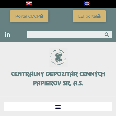
Preskočiť
na
obsah
Portál CDCP
LEI portál
Vyhľadať
CENTRÁLNY DEPOZITÁR CENNÝCH
PAPIEROV SR, A.S.