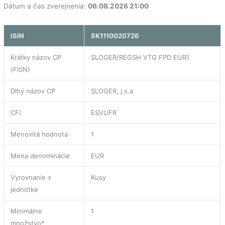
Dátum a čas zverejnenia:
06.08.2026 21:00
ISIN
SK1110020726
Krátky názov CP
SLOGER/REGSH VTG FPD EUR1
(FISN)
Dlhý názov CP
SLOGER, j.s.a.
CFI
ESVUFR
Menovitá hodnota
1
Mena denominácie
EUR
Vyrovnanie v
Kusy
jednotke
Minimálne
1
množstvo*