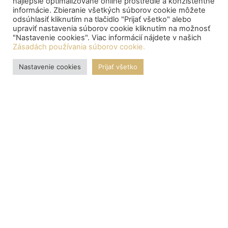
najlepšie optimalizované online prostredie a konzistentné
informácie. Zbieranie všetkých súborov cookie môžete
odsúhlasiť kliknutím na tlačidlo "Prijať všetko" alebo
upraviť nastavenia súborov cookie kliknutím na možnosť
"Nastavenie cookies". Viac informácií nájdete v našich
Zásadách používania súborov cookie.
Nastavenie cookies
Prijať všetko
OZNAMY
Central depository processed the payment of bond proceeds
to citizens
Centrálny depozitár spracoval výplatu výnosov z dlhopisov
pre občanov:
Štát ponúkne občanom nové dlhopisy Investor II a Patriot II