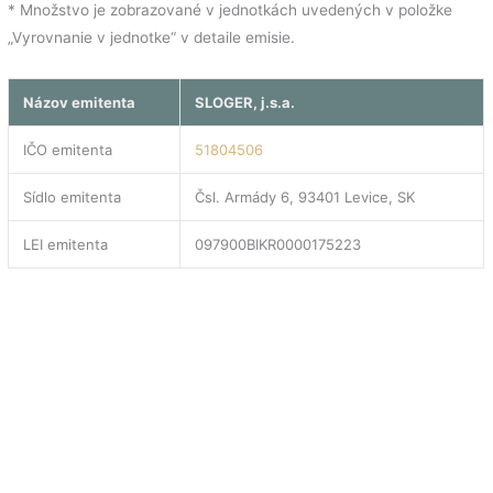
* Množstvo je zobrazované v jednotkách uvedených v položke
„Vyrovnanie v jednotke“ v detaile emisie.
Názov emitenta
SLOGER, j.s.a.
IČO emitenta
51804506
Sídlo emitenta
Čsl. Armády 6, 93401 Levice, SK
LEI emitenta
097900BIKR0000175223