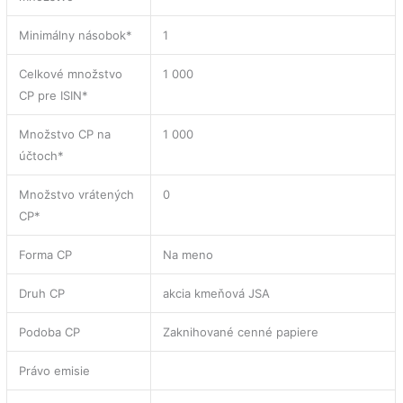
Minimálny násobok*
1
Celkové množstvo
1 000
CP pre ISIN*
Množstvo CP na
1 000
účtoch*
Množstvo vrátených
0
CP*
Forma CP
Na meno
Druh CP
akcia kmeňová JSA
Podoba CP
Zaknihované cenné papiere
Právo emisie