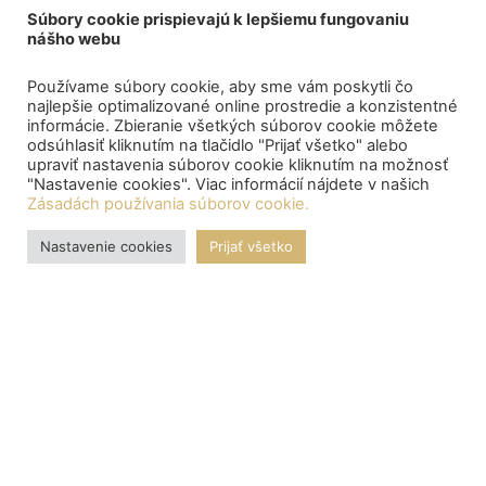
Súbory cookie prispievajú k lepšiemu fungovaniu
nášho webu
Používame súbory cookie, aby sme vám poskytli čo
najlepšie optimalizované online prostredie a konzistentné
informácie. Zbieranie všetkých súborov cookie môžete
odsúhlasiť kliknutím na tlačidlo "Prijať všetko" alebo
upraviť nastavenia súborov cookie kliknutím na možnosť
"Nastavenie cookies". Viac informácií nájdete v našich
Zásadách používania súborov cookie.
Nastavenie cookies
Prijať všetko
OZNAMY
Central depository processed the payment of bond proceeds
to citizens