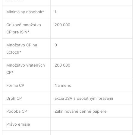
Minimálny násobok*
1
Celkové množstvo
200 000
CP pre ISIN*
Množstvo CP na
0
účtoch*
Množstvo vrátených
200 000
CP*
Forma CP
Na meno
Druh CP
akcia JSA s osobitnými právami
Podoba CP
Zaknihované cenné papiere
Právo emisie