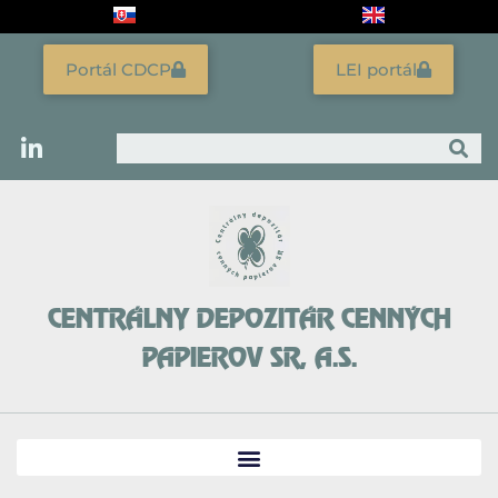
Preskočiť
na
obsah
Portál CDCP
LEI portál
Vyhľadať
CENTRÁLNY DEPOZITÁR CENNÝCH
PAPIEROV SR, A.S.