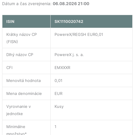
Dátum a čas zverejnenia:
06.08.2026 21:00
ISIN
SK1110020742
Krátky názov CP
PowereX/REGSH EUR0,01
(FISN)
Dlhý názov CP
PowereX j. s. a.
CFI
EMXXXR
Menovitá hodnota
0,01
Mena denominácie
EUR
Vyrovnanie v
Kusy
jednotke
Minimálne
1
množstvo*