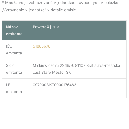
* Množstvo je zobrazované v jednotkách uvedených v položke
„Vyrovnanie v jednotke“ v detaile emisie.
Názov
PowereX j. s. a.
emitenta
IČO
51883678
emitenta
Sídlo
Mickiewiczova 2246/9, 81107 Bratislava-mestská
emitenta
časť Staré Mesto, SK
LEI
097900BIKT0000176483
emitenta