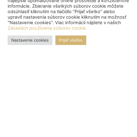
najlepšie optimalizované online prostredie a konzistentné
informácie. Zbieranie všetkých súborov cookie môžete
odsúhlasiť kliknutím na tlačidlo "Prijať všetko" alebo
upraviť nastavenia súborov cookie kliknutím na možnosť
"Nastavenie cookies". Viac informácií nájdete v našich
Zásadách používania súborov cookie.
Nastavenie cookies
Prijať všetko
OZNAMY
Central depository processed the payment of bond proceeds
to citizens
Centrálny depozitár spracoval výplatu výnosov z dlhopisov
pre občanov:
Štát ponúkne občanom nové dlhopisy Investor II a Patriot II