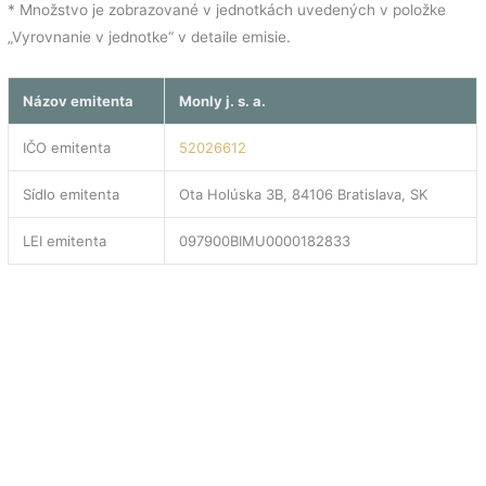
* Množstvo je zobrazované v jednotkách uvedených v položke
„Vyrovnanie v jednotke“ v detaile emisie.
Názov emitenta
Monly j. s. a.
IČO emitenta
52026612
Sídlo emitenta
Ota Holúska 3B, 84106 Bratislava, SK
LEI emitenta
097900BIMU0000182833