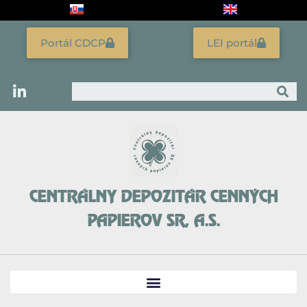
Preskočiť
na
obsah
Portál CDCP
LEI portál
Vyhľadať
CENTRÁLNY DEPOZITÁR CENNÝCH
PAPIEROV SR, A.S.