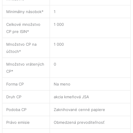
Minimálny násobok*
1
Celkové množstvo
1 000
CP pre ISIN*
Množstvo CP na
1 000
účtoch*
Množstvo vrátených
0
CP*
Forma CP
Na meno
Druh CP
akcia kmeňová JSA
Podoba CP
Zaknihované cenné papiere
Právo emisie
Obmedzená prevoditeľnosť