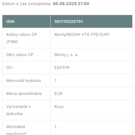
Dátum a čas zverejnenia:
06.08.2026 21:00
ISIN
SK1110020791
Krátky názov CP
Monly/REGSH VTG FPD EUR1
(FISN)
Dlhý názov CP
Monly j. s. a.
CFI
ESVTFR
Menovitá hodnota
1
Mena denominácie
EUR
Vyrovnanie v
Kusy
jednotke
Minimálne
1
množstvo*