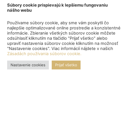
Súbory cookie prispievajú k lepšiemu fungovaniu
nášho webu
Používame súbory cookie, aby sme vám poskytli čo
najlepšie optimalizované online prostredie a konzistentné
informácie. Zbieranie všetkých súborov cookie môžete
odsúhlasiť kliknutím na tlačidlo "Prijať všetko" alebo
upraviť nastavenia súborov cookie kliknutím na možnosť
"Nastavenie cookies". Viac informácií nájdete v našich
Zásadách používania súborov cookie.
Nastavenie cookies
Prijať všetko
OZNAMY
Central depository processed the payment of bond proceeds
to citizens