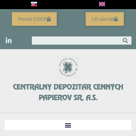
Preskočiť
na
obsah
Portál CDCP
LEI portál
Vyhľadať
CENTRÁLNY DEPOZITÁR CENNÝCH
PAPIEROV SR, A.S.