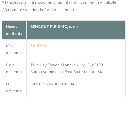
* Množstvo je zobrazované v jednotkách uvedených v položke
„Vyrovnanie v jednotke“ v detaile emisie.
Názov
BENCONT FUNDING, s. r. o.
emitenta
IČO
56193262
emitenta
Sídlo
Twin City Tower, Mlynské Nivy 10, 82109
emitenta
Bratislava-mestská časť Staré Mesto, SK
LEI
097900CAKA0000266046
emitenta