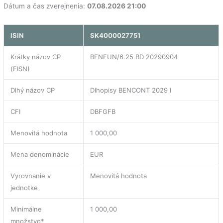
Dátum a čas zverejnenia:
07.08.2026 21:00
ISIN
SK4000027751
Krátky názov CP
BENFUN/6.25 BD 20290904
(FISN)
Dlhý názov CP
Dlhopisy BENCONT 2029 I
CFI
DBFGFB
Menovitá hodnota
1 000,00
Mena denominácie
EUR
Vyrovnanie v
Menovitá hodnota
jednotke
Minimálne
1 000,00
množstvo*