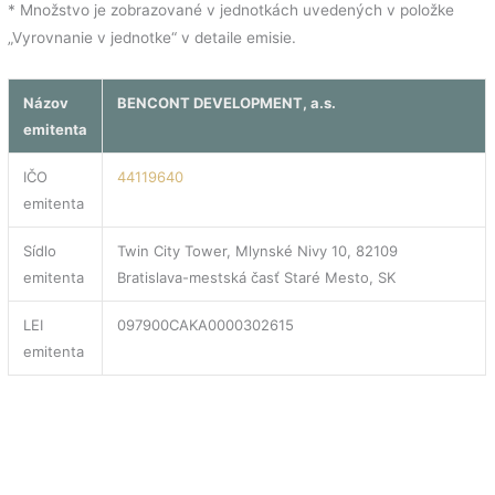
* Množstvo je zobrazované v jednotkách uvedených v položke
„Vyrovnanie v jednotke“ v detaile emisie.
Názov
BENCONT DEVELOPMENT, a.s.
emitenta
IČO
44119640
emitenta
Sídlo
Twin City Tower, Mlynské Nivy 10, 82109
emitenta
Bratislava-mestská časť Staré Mesto, SK
LEI
097900CAKA0000302615
emitenta