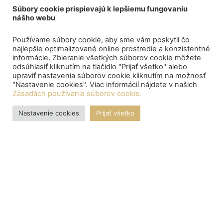
Súbory cookie prispievajú k lepšiemu fungovaniu
nášho webu
Používame súbory cookie, aby sme vám poskytli čo
najlepšie optimalizované online prostredie a konzistentné
informácie. Zbieranie všetkých súborov cookie môžete
odsúhlasiť kliknutím na tlačidlo "Prijať všetko" alebo
upraviť nastavenia súborov cookie kliknutím na možnosť
"Nastavenie cookies". Viac informácií nájdete v našich
Zásadách používania súborov cookie.
Nastavenie cookies
Prijať všetko
OZNAMY
Central depository processed the payment of bond proceeds
to citizens