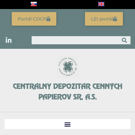
Preskočiť
na
obsah
Portál CDCP
LEI portál
Vyhľadať
CENTRÁLNY DEPOZITÁR CENNÝCH
PAPIEROV SR, A.S.