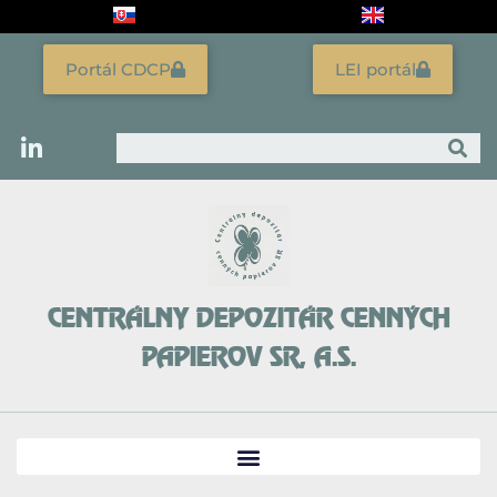
Preskočiť
na
obsah
Portál CDCP
LEI portál
Vyhľadať
CENTRÁLNY DEPOZITÁR CENNÝCH
PAPIEROV SR, A.S.