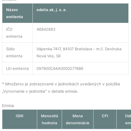
Názov
edelia.sk, j. s. a.
emitenta
IČO
46842683
emitenta
Sídlo
Vápenka 7417, 84107 Bratislava - m.č. Devínska
emitenta
Nová Ves, SK
LEI emitenta
097900CAKA0000277686
* Množstvo je zobrazované v jednotkách uvedených v položke
„Vyrovnanie v jednotke“ v detaile emisie.
Emisia
ISIN
Menovitá
Mena
CFI
Dá
hodnota
denominácie
em