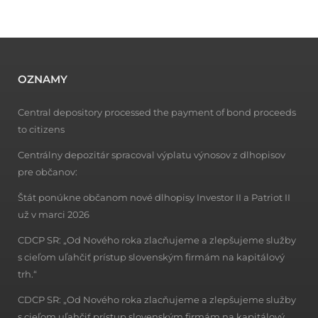
OZNAMY
Central depository processed the payment of bond proceeds
to citizens
Centrálny depozitár spracoval výplatu výnosov z dlhopisov
pre občanov:
Štát ponúkne občanom nové dlhopisy Investor II a Patriot II
už v marci 2026
CDCP SR: „Od Nového roka zlacňujeme a zlepšujeme služby
s cieľom uľahčiť prístup slovenským firmám na kapitálový
trh.“
CDCP SR: „Od Nového roka zlacňujeme a zlepšujeme služby
s cieľom uľahčiť prístup slovenským firmám na kapitálový