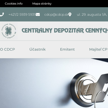
Preskočiť
Cookies info
Mapa stránky
na
+421/2 5939 5939
cdcp@cdcp.sk
ul. 29. augusta 1/A
obsah
CENTRÁLNY DEPOZITÁR CENNÝCH 
O CDCP
Účastník
Emitent
Majiteľ CP