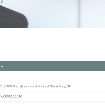
.a.
0, 81109 Bratislava - mestská časť Staré Mes, SK
HW0000205630