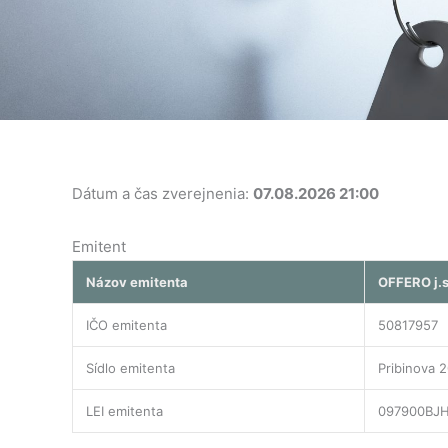
Dátum a čas zverejnenia:
07.08.2026 21:00
Emitent
Názov emitenta
OFFERO j.s
IČO emitenta
50817957
Sídlo emitenta
Pribinova 2
LEI emitenta
097900BJ