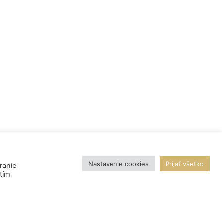
Nastavenie cookies
Prijať všetko
ranie
utím