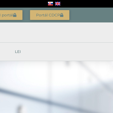
I portál
Portál CDCP
LEI