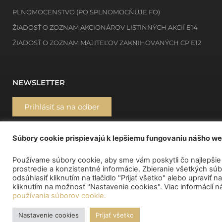
PLNOMOCENSTVO (PO SPLNOMOCŇUJE FO)
ŽIADOSŤ O ZOZNAM AKCIONÁROV LISTINNÝCH AKCIÍ E14
ŽIADOSŤ O ZOZNAM MAJITEĽOV ZAKNIHOVANÝCH CP E12
NEWSLETTER
Prihlásiť sa na odber
MÔJ DEPOZITÁR
Súbory cookie prispievajú k lepšiemu fungovaniu nášho w
Používame súbory cookie, aby sme vám poskytli čo najlepšie
prostredie a konzistentné informácie. Zbieranie všetkých s
odsúhlasiť kliknutím na tlačidlo "Prijať všetko" alebo upraviť
kliknutím na možnosť "Nastavenie cookies". Viac informácií n
používania súborov cookie.
Nastavenie cookies
Prijať všetko