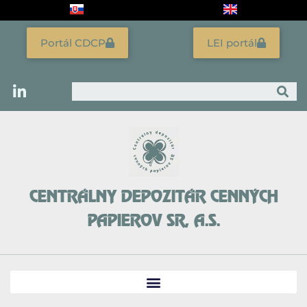
Preskočiť
na
obsah
Portál CDCP
LEI portál
Vyhľadať
CENTRÁLNY DEPOZITÁR CENNÝCH
PAPIEROV SR, A.S.