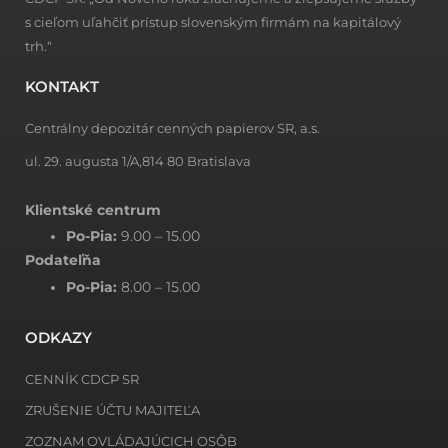
s cieľom uľahčiť prístup slovenským firmám na kapitálový
trh.“
KONTAKT
Centrálny depozitár cenných papierov SR, a.s.
ul. 29. augusta 1/A,814 80 Bratislava
Klientské centrum
Po-Pia:
9.00 – 15.00
Podateľňa
Po-Pia:
8.00 – 15.00
ODKAZY
CENNÍK CDCP SR
ZRUŠENIE ÚČTU MAJITEĽA
ZOZNAM OVLÁDAJÚCICH OSÔB