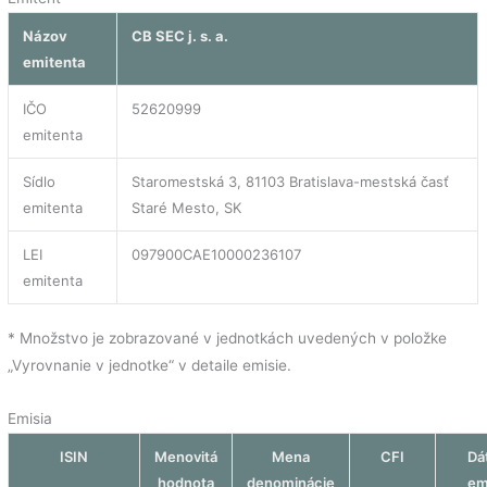
Názov
CB SEC j. s. a.
emitenta
IČO
52620999
emitenta
Sídlo
Staromestská 3, 81103 Bratislava-mestská časť
emitenta
Staré Mesto, SK
LEI
097900CAE10000236107
emitenta
* Množstvo je zobrazované v jednotkách uvedených v položke
„Vyrovnanie v jednotke“ v detaile emisie.
Emisia
ISIN
Menovitá
Mena
CFI
Dá
hodnota
denominácie
em