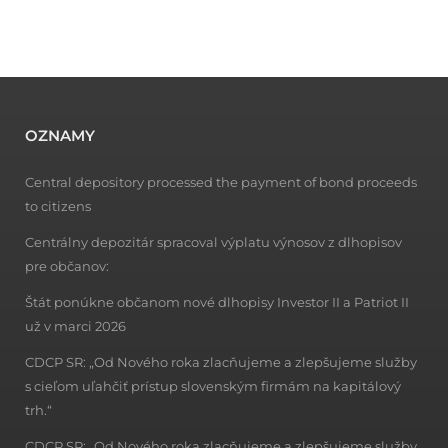
OZNAMY
Central depository processed the payment of bond proceeds
to citizens
Centrálny depozitár spracoval výplatu výnosov z dlhopisov
pre občanov:
Štát ponúkne občanom nové dlhopisy Investor II a Patriot II
už v marci 2026
CDCP SR: „Od Nového roka zlacňujeme a zlepšujeme služby
s cieľom uľahčiť prístup slovenským firmám na kapitálový
trh.“
CDCP SR: „Od Nového roka zlacňujeme a zlepšujeme služby