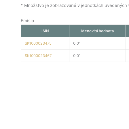
* Množstvo je zobrazované v jednotkách uvedených v 
Emisia
ISIN
Menovitá hodnota
SK1000023475
0,01
SK1000023467
0,01