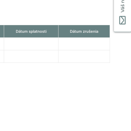
Váš názor
Dátum splatnosti
Dátum zrušenia