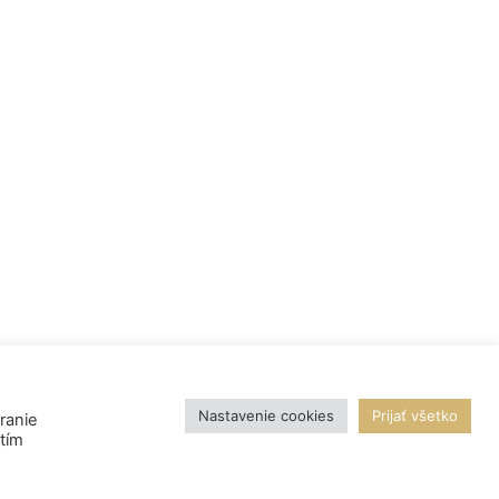
Nastavenie cookies
Prijať všetko
ranie
utím