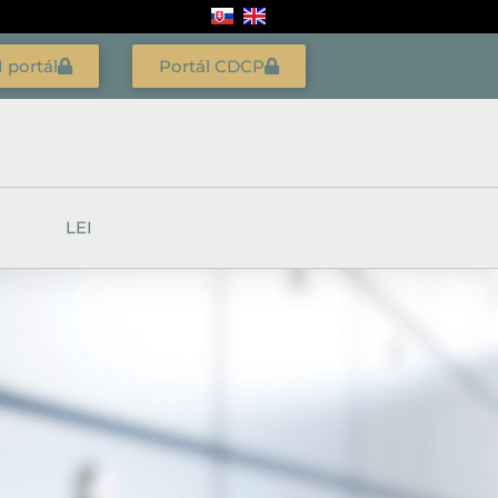
I portál
Portál CDCP
LEI