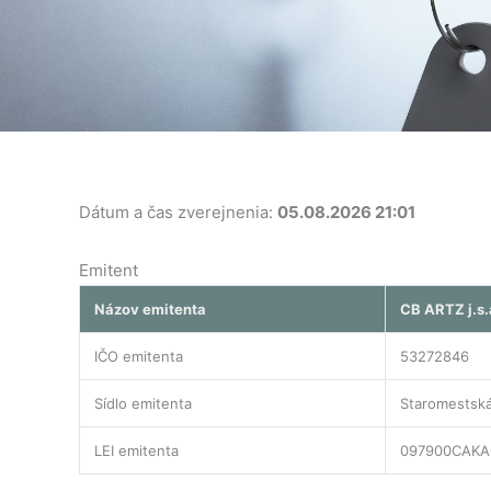
Dátum a čas zverejnenia:
05.08.2026 21:01
Emitent
Názov emitenta
CB ARTZ j.s.
IČO emitenta
53272846
Sídlo emitenta
Staromestská
LEI emitenta
097900CAKA