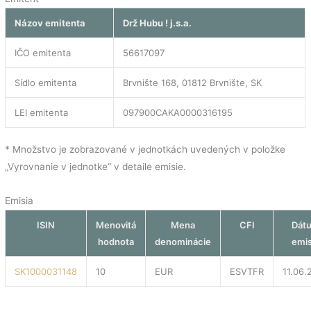
Názov emitenta
Drž Hubu ! j.s.a.
IČO emitenta
56617097
Sídlo emitenta
Brvnište 168, 01812 Brvnište, SK
LEI emitenta
097900CAKA0000316195
* Množstvo je zobrazované v jednotkách uvedených v položke
„Vyrovnanie v jednotke“ v detaile emisie.
Emisia
ISIN
Menovitá
Mena
CFI
Dát
hodnota
denominácie
emis
SK1000031148
10
EUR
ESVTFR
11.06.