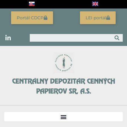
Preskočiť
na
obsah
Portál CDCP
LEI portál
Vyhľadať
CENTRÁLNY DEPOZITÁR CENNÝCH
PAPIEROV SR, A.S.