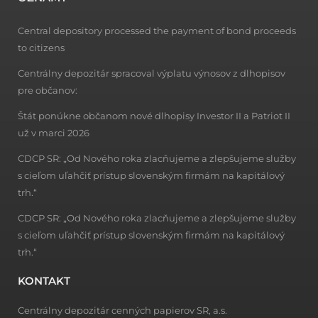
Central depository processed the payment of bond proceeds
to citizens
Centrálny depozitár spracoval výplatu výnosov z dlhopisov
pre občanov:
Štát ponúkne občanom nové dlhopisy Investor II a Patriot II
už v marci 2026
CDCP SR: „Od Nového roka zlacňujeme a zlepšujeme služby
s cieľom uľahčiť prístup slovenským firmám na kapitálový
trh.“
CDCP SR: „Od Nového roka zlacňujeme a zlepšujeme služby
s cieľom uľahčiť prístup slovenským firmám na kapitálový
trh.“
KONTAKT
Centrálny depozitár cenných papierov SR, a.s.