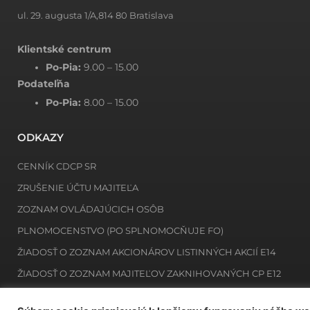
ul. 29. augusta 1/A,814 80 Bratislava
Klientské centrum
Po-Pia:
9.00 – 15.00
Podateľňa
Po-Pia:
8.00 – 15.00
ODKAZY
CENNÍK CDCP SR
ZRUŠENIE ÚČTU MAJITEĽA
ZOZNAM OVLÁDAJÚCICH OSÔB
PLNOMOCENSTVO (PO SPLNOMOCŇUJE FO)
ŽIADOSŤ O ZOZNAM AKCIONÁROV LISTINNÝCH AKCIÍ E14
ŽIADOSŤ O ZOZNAM MAJITEĽOV ZAKNIHOVANÝCH CP E12