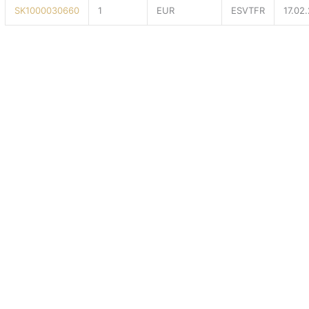
SK1000030660
1
EUR
ESVTFR
17.02