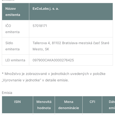
Názov
ExCoLabs j. s. a.
emitenta
IČO
57018171
emitenta
Sídlo
Tallerova 4, 81102 Bratislava-mestská časť Staré
emitenta
Mesto, SK
LEI emitenta
097900CAKA0000276425
* Množstvo je zobrazované v jednotkách uvedených v položke
„Vyrovnanie v jednotke“ v detaile emisie.
Emisia
ISIN
Menovitá
Mena
CFI
Dá
hodnota
denominácie
emi