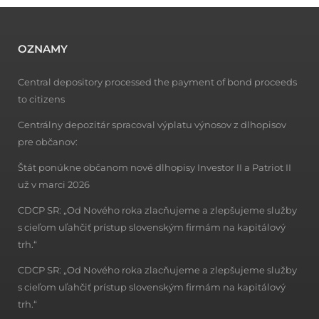
OZNAMY
Central depository processed the payment of bond proceeds
to citizens
Centrálny depozitár spracoval výplatu výnosov z dlhopisov
pre občanov:
Štát ponúkne občanom nové dlhopisy Investor II a Patriot II
už v marci 2026
CDCP SR: „Od Nového roka zlacňujeme a zlepšujeme služby
s cieľom uľahčiť prístup slovenským firmám na kapitálový
trh.“
CDCP SR: „Od Nového roka zlacňujeme a zlepšujeme služby
s cieľom uľahčiť prístup slovenským firmám na kapitálový
trh.“