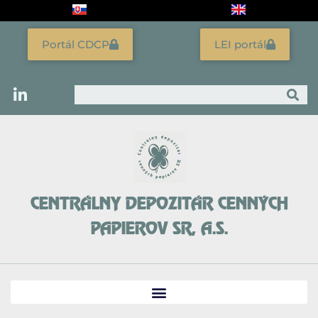
Preskočiť
na
obsah
Portál CDCP
LEI portál
Vyhľadať
CENTRÁLNY DEPOZITÁR CENNÝCH
PAPIEROV SR, A.S.