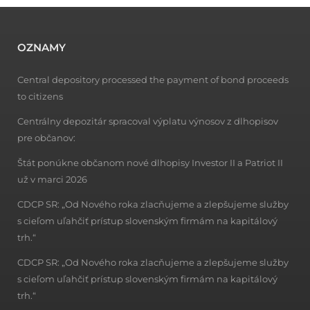
OZNAMY
Central depository processed the payment of bond proceeds
to citizens
Centrálny depozitár spracoval výplatu výnosov z dlhopisov
pre občanov:
Štát ponúkne občanom nové dlhopisy Investor II a Patriot II
už v marci 2026
CDCP SR: „Od Nového roka zlacňujeme a zlepšujeme služby
s cieľom uľahčiť prístup slovenským firmám na kapitálový
trh.“
CDCP SR: „Od Nového roka zlacňujeme a zlepšujeme služby
s cieľom uľahčiť prístup slovenským firmám na kapitálový
trh.“