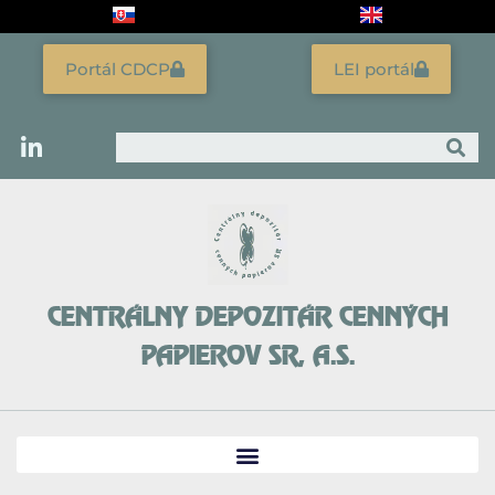
Preskočiť
na
obsah
Portál CDCP
LEI portál
Vyhľadať
CENTRÁLNY DEPOZITÁR CENNÝCH
PAPIEROV SR, A.S.