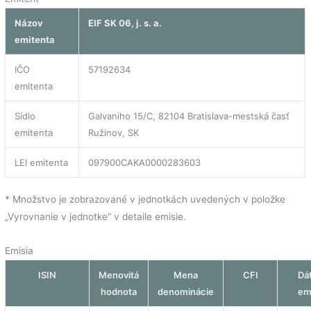
Názov
EIF SK 06, j. s. a.
emitenta
IČO
57192634
emitenta
Sídlo
Galvaniho 15/C, 82104 Bratislava-mestská časť
emitenta
Ružinov, SK
LEI emitenta
097900CAKA0000283603
* Množstvo je zobrazované v jednotkách uvedených v položke
„Vyrovnanie v jednotke“ v detaile emisie.
Emisia
ISIN
Menovitá
Mena
CFI
Dá
hodnota
denominácie
em