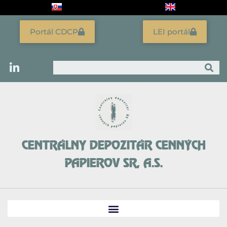
Preskočiť
na
obsah
Portál CDCP
LEI portál
Vyhľadať
CENTRÁLNY DEPOZITÁR CENNÝCH
PAPIEROV SR, A.S.