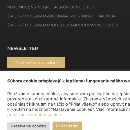
PLNOMOCENSTVO (PO SPLNOMOCŇUJE FO)
ŽIADOSŤ O ZOZNAM AKCIONÁROV LISTINNÝCH AKCIÍ E14
ŽIADOSŤ O ZOZNAM MAJITEĽOV ZAKNIHOVANÝCH CP E12
NEWSLETTER
Prihlásiť sa na odber
MÔJ DEPOZITÁR
Súbory cookie prispievajú k lepšiemu fungovaniu nášho w
Používame súbory cookie, aby sme vám poskytli čo najlepšie
prostredie a konzistentné informácie. Zbieranie všetkých s
odsúhlasiť kliknutím na tlačidlo "Prijať všetko" alebo upraviť
kliknutím na možnosť "Nastavenie cookies". Viac informácií n
používania súborov cookie.
Nastavenie cookies
Prijať všetko