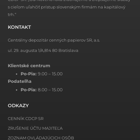
s cieľom uľahčiť prístup slovenským firmám na kapitálový
trh.“
KONTAKT
Centrálny depozitár cenných papierov SR, a.s.
ul. 29. augusta 1/A,814 80 Bratislava
Klientské centrum
Po-Pia:
9.00 – 15.00
Podateľňa
Po-Pia:
8.00 – 15.00
ODKAZY
CENNÍK CDCP SR
ZRUŠENIE ÚČTU MAJITEĽA
ZOZNAM OVLÁDAJÚCICH OSÔB