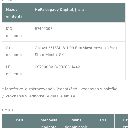
Názov
HoPa Legacy Capital, j. s. a.
emitenta
IČO
57440395
emitenta
Sídlo
Gajova 2513/4, 811 09 Bratislava-mestská časť
emitenta
Staré Mesto, SK
LEI
097900CAKA0000311442
emitenta
* Množstvo je zobrazované v jednotkách uvedených v položke
„Vyrovnanie v jednotke“ v detaile emisie.
Emisia
ISIN
Menovitá
Mena
CFI
Dá
hodnota
denominácie
em