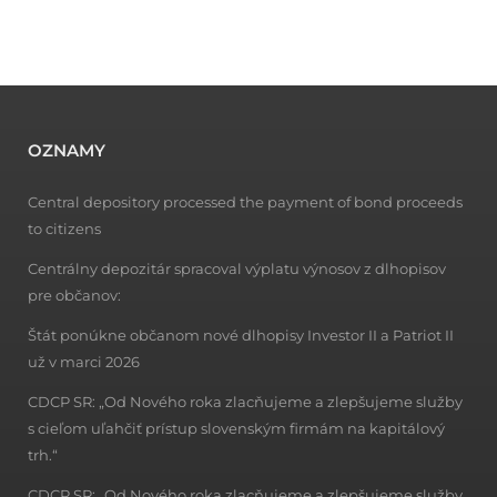
OZNAMY
Central depository processed the payment of bond proceeds
to citizens
Centrálny depozitár spracoval výplatu výnosov z dlhopisov
pre občanov:
Štát ponúkne občanom nové dlhopisy Investor II a Patriot II
už v marci 2026
CDCP SR: „Od Nového roka zlacňujeme a zlepšujeme služby
s cieľom uľahčiť prístup slovenským firmám na kapitálový
trh.“
CDCP SR: „Od Nového roka zlacňujeme a zlepšujeme služby