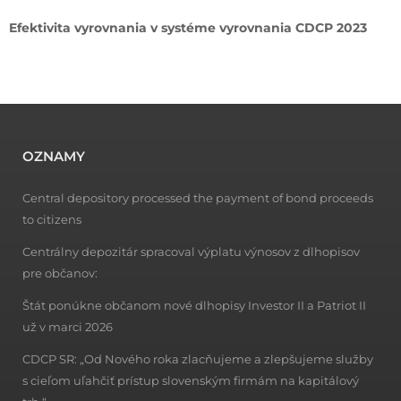
Efektivita vyrovnania v systéme vyrovnania CDCP 2023
OZNAMY
Central depository processed the payment of bond proceeds
to citizens
Centrálny depozitár spracoval výplatu výnosov z dlhopisov
pre občanov:
Štát ponúkne občanom nové dlhopisy Investor II a Patriot II
už v marci 2026
CDCP SR: „Od Nového roka zlacňujeme a zlepšujeme služby
s cieľom uľahčiť prístup slovenským firmám na kapitálový