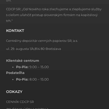
trh.“
CDCP SR: „Od Nového roka zlacňujeme a zlepšujeme služby
s cieľom uľahčiť prístup slovenským firmám na kapitálový
trh.“
KONTAKT
Centrálny depozitár cenných papierov SR, a.s.
ul. 29. augusta 1/A,814 80 Bratislava
Klientské centrum
Po-Pia:
9.00 – 15.00
Podateľňa
Po-Pia:
8.00 – 15.00
ODKAZY
CENNÍK CDCP SR