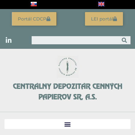
Preskočiť
na
obsah
Portál CDCP
LEI portál
Vyhľadať
CENTRÁLNY DEPOZITÁR CENNÝCH
PAPIEROV SR, A.S.