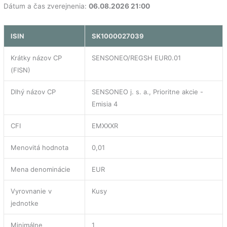
Dátum a čas zverejnenia:
06.08.2026 21:00
ISIN
SK1000027039
Krátky názov CP
SENSONEO/REGSH EUR0.01
(FISN)
Dlhý názov CP
SENSONEO j. s. a., Prioritne akcie -
Emisia 4
CFI
EMXXXR
Menovitá hodnota
0,01
Mena denominácie
EUR
Vyrovnanie v
Kusy
jednotke
Minimálne
1