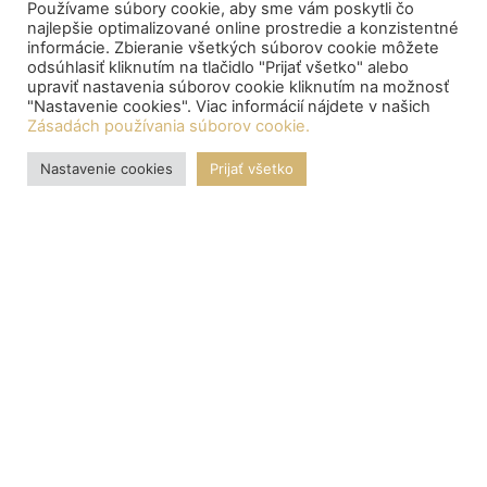
Používame súbory cookie, aby sme vám poskytli čo
najlepšie optimalizované online prostredie a konzistentné
informácie. Zbieranie všetkých súborov cookie môžete
odsúhlasiť kliknutím na tlačidlo "Prijať všetko" alebo
upraviť nastavenia súborov cookie kliknutím na možnosť
"Nastavenie cookies". Viac informácií nájdete v našich
Zásadách používania súborov cookie.
Nastavenie cookies
Prijať všetko
OZNAMY
Central depository processed the payment of bond proceeds
to citizens
Centrálny depozitár spracoval výplatu výnosov z dlhopisov
pre občanov: