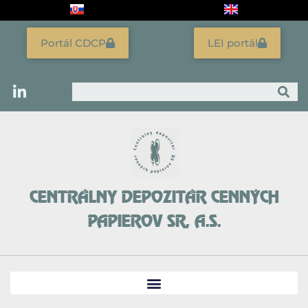
Preskočiť
na
obsah
Portál CDCP
LEI portál
Vyhľadať
CENTRÁLNY DEPOZITÁR CENNÝCH
PAPIEROV SR, A.S.