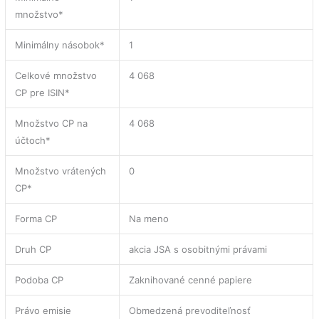
množstvo*
Minimálny násobok*
1
Celkové množstvo
4 068
CP pre ISIN*
Množstvo CP na
4 068
účtoch*
Množstvo vrátených
0
CP*
Forma CP
Na meno
Druh CP
akcia JSA s osobitnými právami
Podoba CP
Zaknihované cenné papiere
Právo emisie
Obmedzená prevoditeľnosť