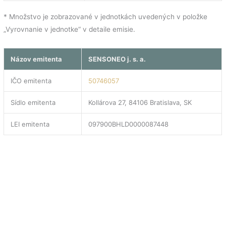
* Množstvo je zobrazované v jednotkách uvedených v položke
„Vyrovnanie v jednotke“ v detaile emisie.
Názov emitenta
SENSONEO j. s. a.
IČO emitenta
50746057
Sídlo emitenta
Kollárova 27, 84106 Bratislava, SK
LEI emitenta
097900BHLD0000087448