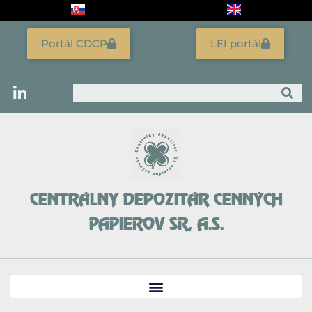
Preskočiť
na
obsah
Portál CDCP
LEI portál
Vyhľadať
CENTRÁLNY DEPOZITÁR CENNÝCH
PAPIEROV SR, A.S.