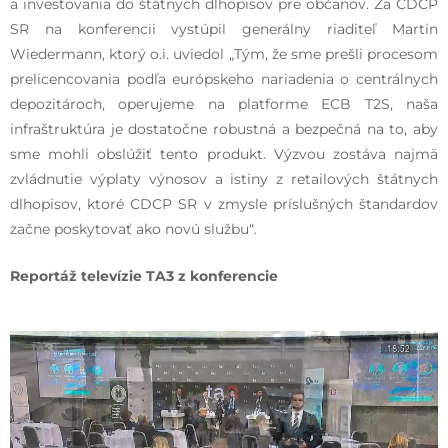
a investovania do štátnych dlhopisov pre občanov. Za CDCP
SR na konferencii vystúpil generálny riaditeľ Martin
Wiedermann, ktorý o.i. uviedol „Tým, že sme prešli procesom
prelicencovania podľa európskeho nariadenia o centrálnych
depozitároch, operujeme na platforme ECB T2S, naša
infraštruktúra je dostatočne robustná a bezpečná na to, aby
sme mohli obslúžiť tento produkt. Výzvou zostáva najmä
zvládnutie výplaty výnosov a istiny z retailových štátnych
dlhopisov, ktoré CDCP SR v zmysle príslušných štandardov
začne poskytovať ako novú službu“.
Reportáž televízie TA3 z konferencie