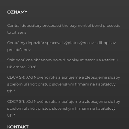
OZNAMY
Central depository processed the payment of bond proceeds
to citizens
Centrálny depozitár spracoval výplatu výnosov z dlhopisov
pre občanov:
Štát ponúkne občanom nové dlhopisy Investor II a Patriot II
už v marci 2026
CDCP SR: „Od Nového roka zlacňujeme a zlepšujeme služby
s cieľom uľahčiť prístup slovenským firmám na kapitálový
trh.“
CDCP SR: „Od Nového roka zlacňujeme a zlepšujeme služby
s cieľom uľahčiť prístup slovenským firmám na kapitálový
trh.“
KONTAKT