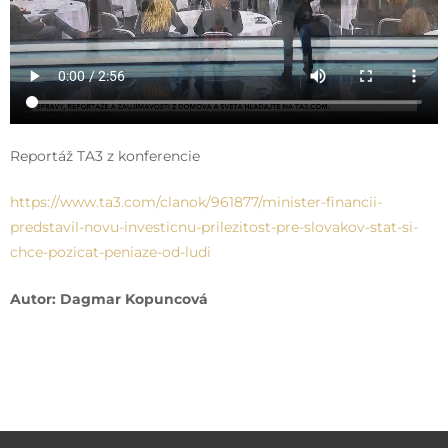
Reportáž TA3 z konferencie
https://www.ta3.com/clanok/961877/minister-financii-
predstavil-novu-investicnu-prilezitost-pre-slovakov-stat-si-
chce-pozicat-peniaze-od-ludi
Autor: Dagmar Kopuncová