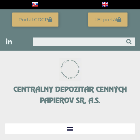
Preskočiť
na
obsah
Portál CDCP
LEI portál
Vyhľadať
CENTRÁLNY DEPOZITÁR CENNÝCH
PAPIEROV SR, A.S.