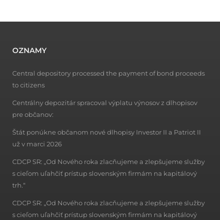
OZNAMY
Central depository processed the payment of bond proceeds
to citizens
Centrálny depozitár spracoval výplatu výnosov z dlhopisov
pre občanov:
Štát ponúkne občanom nové dlhopisy Investor II a Patriot II
už v marci 2026
CDCP SR: „Od Nového roka zlacňujeme a zlepšujeme služby
s cieľom uľahčiť prístup slovenským firmám na kapitálový
trh.“
CDCP SR: „Od Nového roka zlacňujeme a zlepšujeme služby
s cieľom uľahčiť prístup slovenským firmám na kapitálový