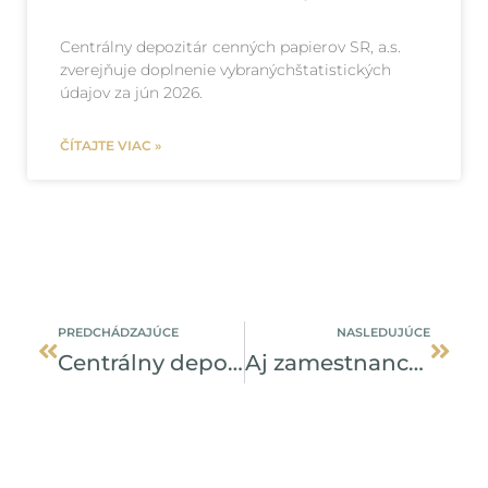
Centrálny depozitár cenných papierov SR, a.s.
zverejňuje doplnenie vybranýchštatistických
údajov za jún 2026.
ČÍTAJTE VIAC »
Prev
Ďalši
PREDCHÁDZAJÚCE
NASLEDUJÚCE
Centrálny depozitár upozorňuje na podvodné faktúry
Aj zamestnancom CDCP záleží na okolí