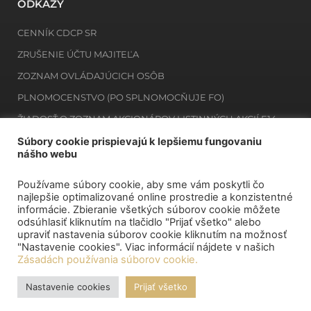
ODKAZY
CENNÍK CDCP SR
ZRUŠENIE ÚČTU MAJITEĽA
ZOZNAM OVLÁDAJÚCICH OSÔB
PLNOMOCENSTVO (PO SPLNOMOCŇUJE FO)
ŽIADOSŤ O ZOZNAM AKCIONÁROV LISTINNÝCH AKCIÍ E14
ŽIADOSŤ O ZOZNAM MAJITEĽOV ZAKNIHOVANÝCH CP E12
Súbory cookie prispievajú k lepšiemu fungovaniu
nášho webu
Používame súbory cookie, aby sme vám poskytli čo
NEWSLETTER
najlepšie optimalizované online prostredie a konzistentné
informácie. Zbieranie všetkých súborov cookie môžete
odsúhlasiť kliknutím na tlačidlo "Prijať všetko" alebo
Prihlásiť sa na odber
upraviť nastavenia súborov cookie kliknutím na možnosť
"Nastavenie cookies". Viac informácií nájdete v našich
Zásadách používania súborov cookie.
MÔJ DEPOZITÁR
Nastavenie cookies
Prijať všetko