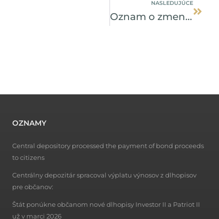
NASLEDUJÚCE
Oznam o zmene recyklačnej periódy pre spárované príkazy na vyrovnanie
OZNAMY
Central depository processed the payment of bond proceeds
to citizens
Centrálny depozitár spracoval výplatu výnosov z dlhopisov
pre občanov:
Štát ponúkne občanom nové dlhopisy Investor II a Patriot II
už v marci 2026