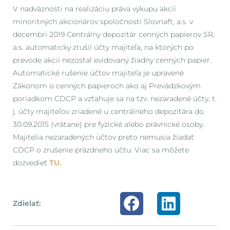
V nadväznosti na realizáciu práva výkupu akcií
minoritných akcionárov spoločnosti Slovnaft, a.s. v
decembri 2019 Centrálny depozitár cenných papierov SR,
a.s. automaticky zrušil účty majiteľa, na ktorých po
prevode akcií nezostal evidovaný žiadny cenných papier.
Automatické rušenie účtov majiteľa je upravené
Zákonom o cenných papieroch ako aj Prevádzkovým
poriadkom CDCP a vzťahuje sa na tzv. nezaradené účty, t.
j. účty majiteľov zriadené u centrálneho depozitára do
30.09.2015 (vrátane) pre fyzické alebo právnické osoby.
Majitelia nezaradených účtov preto nemusia žiadať
CDCP o zrušenie prázdneho účtu. Viac sa môžete
dozvedieť
TU.
Zdielať: