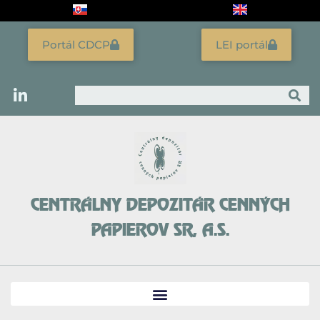
Preskočiť
na
obsah
Portál CDCP
LEI portál
Vyhľadať
CENTRÁLNY DEPOZITÁR CENNÝCH
PAPIEROV SR, A.S.