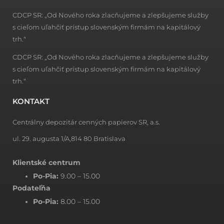
CDCP SR: „Od Nového roka zlacňujeme a zlepšujeme služby
s cieľom uľahčiť prístup slovenským firmám na kapitálový
trh.“
CDCP SR: „Od Nového roka zlacňujeme a zlepšujeme služby
s cieľom uľahčiť prístup slovenským firmám na kapitálový
trh.“
KONTAKT
Centrálny depozitár cenných papierov SR, a.s.
ul. 29. augusta 1/A,814 80 Bratislava
Klientské centrum
Po-Pia:
9.00 – 15.00
Podateľňa
Po-Pia:
8.00 – 15.00