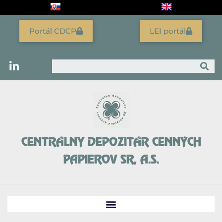
Preskočiť
na
obsah
Portál CDCP
LEI portál
Vyhľadať
CENTRÁLNY DEPOZITÁR CENNÝCH
PAPIEROV SR, A.S.