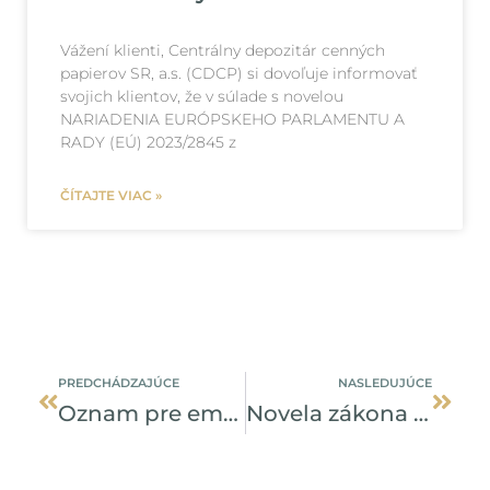
Vážení klienti, Centrálny depozitár cenných
papierov SR, a.s. (CDCP) si dovoľuje informovať
svojich klientov, že v súlade s novelou
NARIADENIA EURÓPSKEHO PARLAMENTU A
RADY (EÚ) 2023/2845 z
ČÍTAJTE VIAC »
Prev
Ďalši
PREDCHÁDZAJÚCE
NASLEDUJÚCE
Oznam pre emitentov zaknihovaných CP
Novela zákona prináša zmeny vo vydávaní dlhopisov