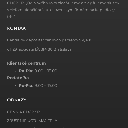
CDCP SR: „Od Nového roka zlacňujeme a zlepšujeme služby
s cieľom uľahčiť prístup slovenským firmám na kapitálový
trh.“
KONTAKT
Centrálny depozitár cenných papierov SR, a.s.
ul. 29. augusta 1/A,814 80 Bratislava
Klientské centrum
Po-Pia:
9.00 – 15.00
Podateľňa
Po-Pia:
8.00 – 15.00
ODKAZY
CENNÍK CDCP SR
ZRUŠENIE ÚČTU MAJITEĽA