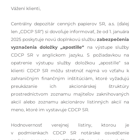
Vážení klienti,
Centrálny depozitár cenných papierov SR, a.s. (ďalej
len „CDCP SR“) si dovoľuje informovať, že od 1. januára
2025 poskytuje novú doplnkovú službu
zabezpečenia
vyznačenia doložky „apostille“
na výstupe služby
CDCP SR v anglickom jazyku. S požiadavkou na
opatrenie výstupu služby doložkou „apostille“ sa
klienti CDCP SR môžu stretnúť najmä vo vzťahu k
zahraničným finančným inštitúciám, ktoré vyžadujú
preukázanie ich akcionárskej štruktúry
prostredníctvom zoznamu majiteľov zaknihovaných
akcií alebo zoznamu akcionárov listinných akcií na
meno, ktoré im vystavuje CDCP SR.
Hodnovernosť verejnej listiny, ktorou je
v podmienkach CDCP SR notárske osvedčenie