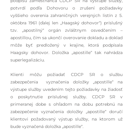
podpisu zamestnanca CDCP SR na výstupe služby,
potvrdí podľa Dohovoru o zrušení požiadavky
vyššieho overenia zahraničných verejných listín z 5.
októbra 1961 (ďalej len „Haagský dohovor“) príslušný
tzv. „apostilný“ orgán zvláštnym osvedčením –
apostillou, čím sa ukončí overovanie dokladu a doklad
môže byť predložený v krajine, ktorá podpísala
Haagsky dohovor. Doložka „apostille“ tak nahrádza
superlegalizáciu.
Klienti môžu požiadať CDCP SR o službu
zabezpečenia vyznačenia doložky „apostille“ na
výstupe služby uvedením tejto požiadavky na žiadosť
o poskytnutie príslušnej služby. CDCP SR v
primeranej dobe s ohľadom na dobu potrebnú na
zabezpečenie vyznačenia doložky „apostille“ doručí
klientovi požadovaný výstup služby, na ktorom už
bude vyznačená doložka „apostille“.