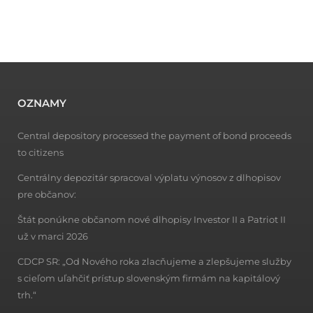
OZNAMY
Central depository processed the payment of bond proceeds
to citizens
Centrálny depozitár spracoval výplatu výnosov z dlhopisov
pre občanov:
Štát ponúkne občanom nové dlhopisy Investor II a Patriot II
už v marci 2026
CDCP SR: „Od Nového roka zlacňujeme a zlepšujeme služby
s cieľom uľahčiť prístup slovenským firmám na kapitálový
trh.“