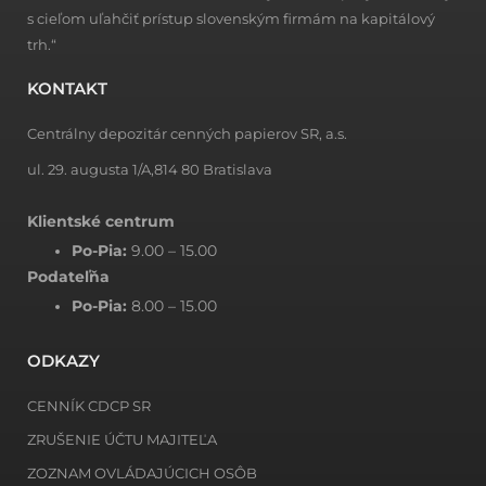
s cieľom uľahčiť prístup slovenským firmám na kapitálový
trh.“
KONTAKT
Centrálny depozitár cenných papierov SR, a.s.
ul. 29. augusta 1/A,814 80 Bratislava
Klientské centrum
Po-Pia:
9.00 – 15.00
Podateľňa
Po-Pia:
8.00 – 15.00
ODKAZY
CENNÍK CDCP SR
ZRUŠENIE ÚČTU MAJITEĽA
ZOZNAM OVLÁDAJÚCICH OSÔB