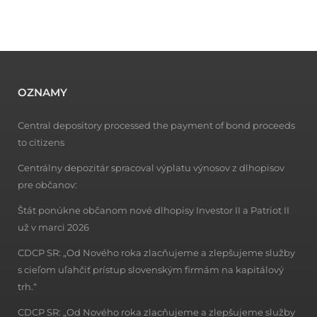
OZNAMY
Central depository processed the payment of bond proceeds
to citizens
Centrálny depozitár spracoval výplatu výnosov z dlhopisov
pre občanov:
Štát ponúkne občanom nové dlhopisy Investor II a Patriot II
už v marci 2026
CDCP SR: „Od Nového roka zlacňujeme a zlepšujeme služby
s cieľom uľahčiť prístup slovenským firmám na kapitálový
trh.“
CDCP SR: „Od Nového roka zlacňujeme a zlepšujeme služby