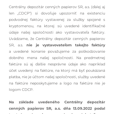
Centrálny depozitár cenných papierov SR, a.s. (ďalej aj
len „CDCP“) si dovoľuje upozorniť na existenciu
podvodnej faktúry vystavenej za služby spojené s
kryptomenou, na ktorej sú uvedené identifikačné
údaje našej spoločnosti ako vystavovateľa faktúry.
Uvádzame, že Centrálny depozitár cenných papierov
SR, a.s.
nie je vystavovateľom takejto faktúry
a uvedené konanie považujeme za poškodzovanie
dobrého mena našej spoločnosti. Na predmetnej
faktúre sú aj ďalšie nesprávne údaje ako napríklad
účet uvedený na faktúre, na ktorý má byť poukázaná
platba, nie je účtom našej spoločnosti, služby uvedené
na faktúre neposkytujeme a logo na faktúre nie je
logom CDCP.
Na základe uvedeného Centrálny depozitár
cenných papierov SR, a.s. dňa 13.09.2022 podal