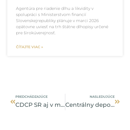
Agentúra pre riadenie dlhu a likvidity v
spolupráci s Ministerstvom financií
Slovenskejrepubliky plánuje v marci 2026
opätovne uviesť na trh štátne dlhopisy určené
pre širokúverejnosť.
ČÍTAJTE VIAC »
Prev
Ďalši
PREDCHÁDZAJÚCE
NASLEDUJÚCE
CDCP SR aj v minulom roku dosiahol pozitívny hospodársky výsledok
Centrálny depozitár upozorňuje na podvodné faktúry