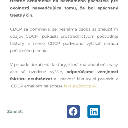
trestné oznámenie na neznámeho páchateľa pre
okolnosti nasvedčujúce tomu, že bol spáchaný
trestný čin.
CDCP sa domnieva, že neznáma osoba sa zneužitím
údajov CDCP pokúsila prostredníctvom podvodnej
faktúry v mene CDCP podvodne vylákať úhradu
peňažného plnenia.
V prípade doručenia faktúry, ktorá má obdobné znaky
ako sú uvedené vyššie,
odporúčame verejnosti
faktúru neuhrádzať
a pravosť faktúry si preveriť v
CDCP emailom na adrese
faktura@cdcp.sk
.
Zdielať: