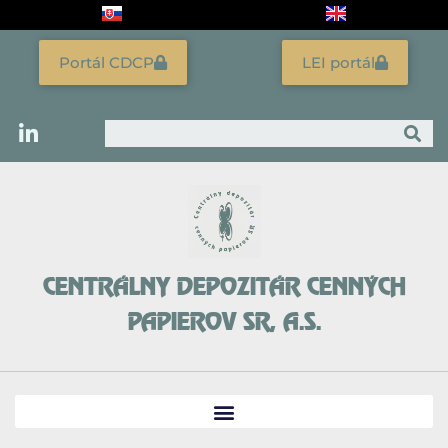
Preskočiť
na
obsah
Portál CDCP
LEI portál
Vyhľadať
CENTRÁLNY DEPOZITÁR CENNÝCH
PAPIEROV SR, A.S.