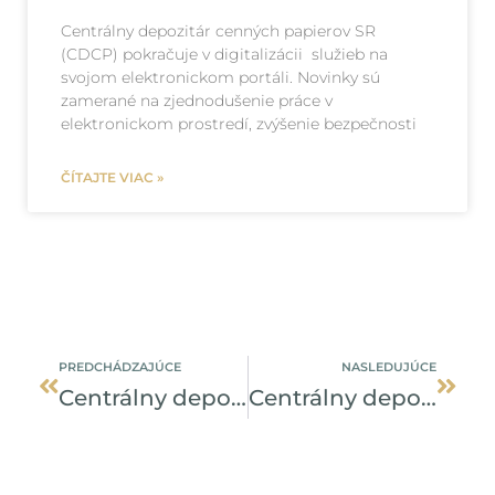
Centrálny depozitár cenných papierov SR
(CDCP) pokračuje v digitalizácii služieb na
svojom elektronickom portáli. Novinky sú
zamerané na zjednodušenie práce v
elektronickom prostredí, zvýšenie bezpečnosti
ČÍTAJTE VIAC »
Prev
Ďalši
PREDCHÁDZAJÚCE
NASLEDUJÚCE
Centrálny depozitár cenných papierov zruší ďalšiu veľkú emisiu z čias kupónovej privatizácie
Centrálny depozitár cenných papierov pokračuje v digitalizácii a zjednodušuje vybavovanie agendy emitentom.