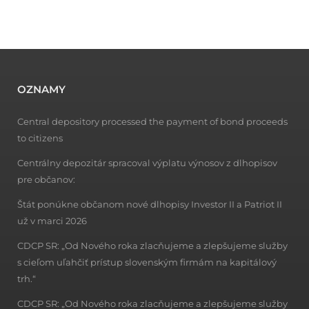
OZNAMY
Central depository processed the payment of bond proceeds
to citizens
Centrálny depozitár spracoval výplatu výnosov z dlhopisov
pre občanov:
Štát ponúkne občanom nové dlhopisy Investor II a Patriot II
už v marci 2026
CDCP SR: „Od Nového roka zlacňujeme a zlepšujeme služby
s cieľom uľahčiť prístup slovenským firmám na kapitálový
trh.“
CDCP SR: „Od Nového roka zlacňujeme a zlepšujeme služby