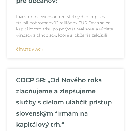
pre občanov:
Investori na výnosoch zo štátnych dlhopisov
získali dohromady 16 miliónov EUR Dnes sa na
kapitálovom trhu po prvýkrát realizovala výplata
výnosov z dlhopisov, ktoré si občania zakúpili
ČÍTAJTE VIAC »
CDCP SR: „Od Nového roka
zlacňujeme a zlepšujeme
služby s cieľom uľahčiť prístup
slovenským firmám na
kapitálový trh.“