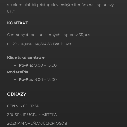
s cieľom uľahčiť prístup slovenským firmám na kapitálový
trh.“
KONTAKT
Centrálny depozitár cenných papierov SR, a.s.
ul. 29. augusta 1/A,814 80 Bratislava
Klientské centrum
Po-Pia:
9.00 – 15.00
Podateľňa
Po-Pia:
8.00 – 15.00
ODKAZY
CENNÍK CDCP SR
ZRUŠENIE ÚČTU MAJITEĽA
ZOZNAM OVLÁDAJÚCICH OSÔB