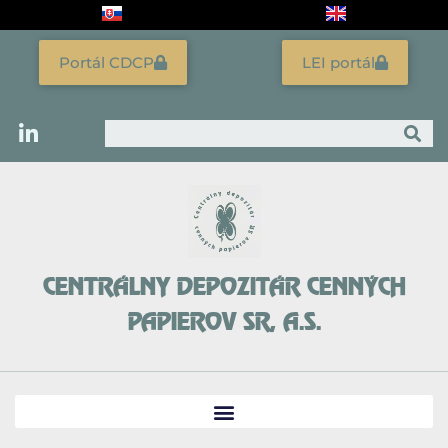
Preskočiť
na
obsah
Portál CDCP
LEI portál
Vyhľadať
CENTRÁLNY DEPOZITÁR CENNÝCH
PAPIEROV SR, A.S.