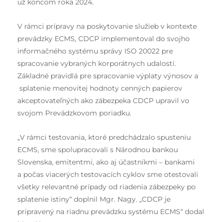
už koncom roka 2024.
V rámci prípravy na poskytovanie služieb v kontexte
prevádzky ECMS, CDCP implementoval do svojho
informačného systému správy ISO 20022 pre
spracovanie vybraných korporátnych udalostí.
Základné pravidlá pre spracovanie výplaty výnosov a
splatenie menovitej hodnoty cenných papierov
akceptovateľných ako zábezpeka CDCP upravil vo
svojom Prevádzkovom poriadku.
„V rámci testovania, ktoré predchádzalo spusteniu
ECMS, sme spolupracovali s Národnou bankou
Slovenska, emitentmi, ako aj účastníkmi – bankami
a počas viacerých testovacích cyklov sme otestovali
všetky relevantné prípady od riadenia zábezpeky po
splatenie istiny“ doplnil Mgr. Nagy. „CDCP je
pripravený na riadnu prevádzku systému ECMS“ dodal