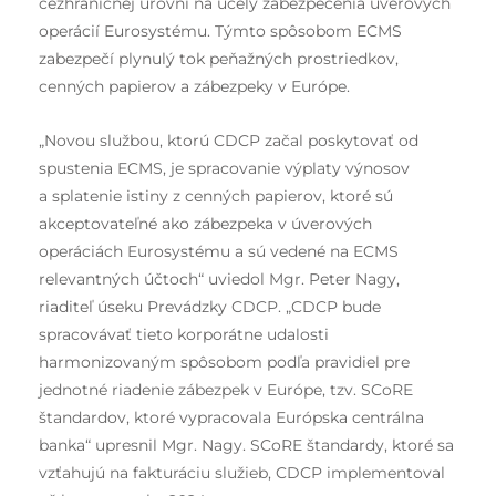
cezhraničnej úrovni na účely zabezpečenia úverových
operácií Eurosystému. Týmto spôsobom ECMS
zabezpečí plynulý tok peňažných prostriedkov,
cenných papierov a zábezpeky v Európe.
„Novou službou, ktorú CDCP začal poskytovať od
spustenia ECMS, je spracovanie výplaty výnosov
a splatenie istiny z cenných papierov, ktoré sú
akceptovateľné ako zábezpeka v úverových
operáciách Eurosystému a sú vedené na ECMS
relevantných účtoch“ uviedol Mgr. Peter Nagy,
riaditeľ úseku Prevádzky CDCP. „CDCP bude
spracovávať tieto korporátne udalosti
harmonizovaným spôsobom podľa pravidiel pre
jednotné riadenie zábezpek v Európe, tzv. SCoRE
štandardov, ktoré vypracovala Európska centrálna
banka“ upresnil Mgr. Nagy. SCoRE štandardy, ktoré sa
vzťahujú na fakturáciu služieb, CDCP implementoval