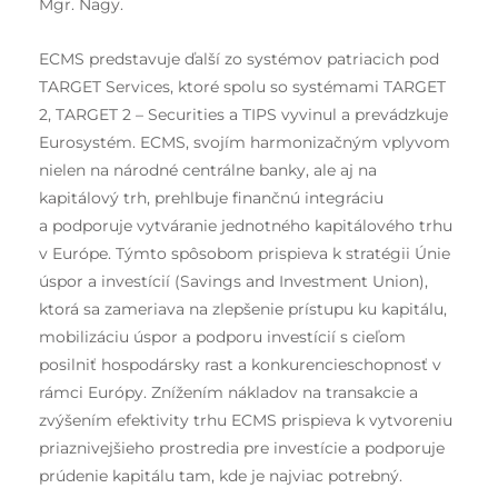
Mgr. Nagy.
ECMS predstavuje ďalší zo systémov patriacich pod
TARGET Services, ktoré spolu so systémami TARGET
2, TARGET 2 – Securities a TIPS vyvinul a prevádzkuje
Eurosystém. ECMS, svojím harmonizačným vplyvom
nielen na národné centrálne banky, ale aj na
kapitálový trh, prehlbuje finančnú integráciu
a podporuje vytváranie jednotného kapitálového trhu
v Európe. Týmto spôsobom prispieva k stratégii Únie
úspor a investícií (Savings and Investment Union),
ktorá sa zameriava na zlepšenie prístupu ku kapitálu,
mobilizáciu úspor a podporu investícií s cieľom
posilniť hospodársky rast a konkurencieschopnosť v
rámci Európy. Znížením nákladov na transakcie a
zvýšením efektivity trhu ECMS prispieva k vytvoreniu
priaznivejšieho prostredia pre investície a podporuje
prúdenie kapitálu tam, kde je najviac potrebný.