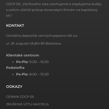
CDCP SR: „Od Nového roka zlacňujeme a zlepšujeme služby
s cieľom uľahčiť prístup slovenským firmám na kapitálový
trh.“
KONTAKT
Centrálny depozitár cenných papierov SR, a.s.
ul. 29. augusta 1/A,814 80 Bratislava
Klientské centrum
Po-Pia:
9.00 – 15.00
Podateľňa
Po-Pia:
8.00 – 15.00
ODKAZY
CENNÍK CDCP SR
ZRUŠENIE ÚČTU MAJITEĽA