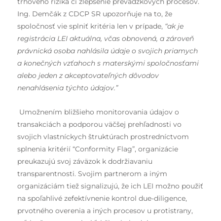
trhového rizika či zlepšenie prevádzkových procesov.
Ing. Demčák z CDCP SR upozorňuje na to, že
spoločnosť vie splniť kritéria len v prípade,
“ak je
registrácia LEI aktuálna, včas obnovená, a zároveň
právnická osoba nahlásila údaje o svojich priamych
a konečných vzťahoch s materskými spoločnosťami
alebo jeden z akceptovateľných dôvodov
nenahlásenia týchto údajov.”
Umožnením bližšieho monitorovania údajov o
transakciách a podporou väčšej prehľadnosti vo
svojich vlastníckych štruktúrach prostredníctvom
splnenia kritérií “Conformity Flag”, organizácie
preukazujú svoj záväzok k dodržiavaniu
transparentnosti. Svojim partnerom a iným
organizáciám tiež signalizujú, že ich LEI možno použiť
na spoľahlivé zefektívnenie kontrol due-diligence,
prvotného overenia a iných procesov u protistrany,