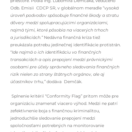
priestore. Podľa Ing. Ľubomíra Demčáka, vedúceho
Odb. Emisii CDCP SR, v globálnom meradle “
vysoká
úroveň podvodov spôsobuje finančné škody a stratu
dôvery medzi spolupracujúcimi organizáciami,
najmä tými, ktoré pôsobia na viacerých trhoch
a jurisdikciách.”
Nedávna finančná kríza tiež
preukázala potrebu jedinečnej identifikácie protistrán.
“
Ide najmä o ich identifikáciu vo finančných
transakciách a opis prepojení medzi právnickými
osobami pre účely správneho sledovania finančných
rizík nielen zo strany štátnych orgánov, ale aj
účastníkov trhu,”
dodáva Demčák.
Splnenie kritérií “Conformity Flag” pritom môže pre
organizáciu znamenať viacero výhod. Medzi ne patrí
zefektívnenie boja s finančnou kriminalitou,
jednoduchšie sledovanie prepojení medzi
spoločnosťami potrebných na monitorovanie