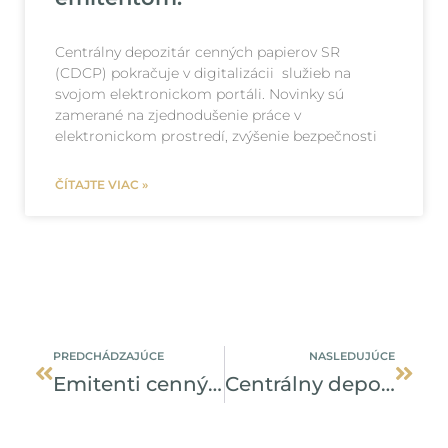
Centrálny depozitár cenných papierov SR
(CDCP) pokračuje v digitalizácii služieb na
svojom elektronickom portáli. Novinky sú
zamerané na zjednodušenie práce v
elektronickom prostredí, zvýšenie bezpečnosti
ČÍTAJTE VIAC »
Prev
Ďalši
PREDCHÁDZAJÚCE
NASLEDUJÚCE
Emitenti cenných papierov potrebujú LEI kód
Centrálny depozitár cenných papierov získal vyšší rating za bezpečnosť poskytovaných služieb