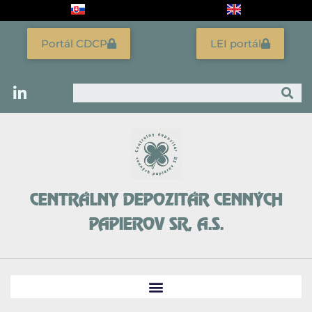
Preskočiť
na
obsah
Portál CDCP
LEI portál
Vyhľadať
CENTRÁLNY DEPOZITÁR CENNÝCH
PAPIEROV SR, A.S.