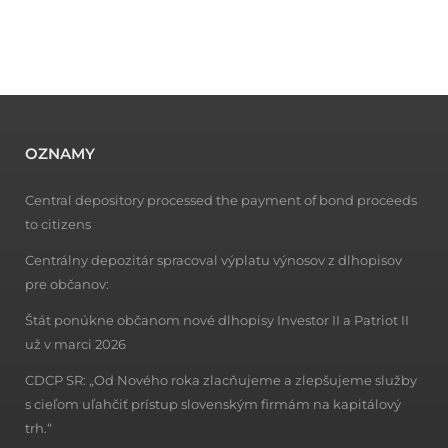
OZNAMY
Central depository processed the payment of bond proceeds
to citizens
Centrálny depozitár spracoval výplatu výnosov z dlhopisov
pre občanov:
Štát ponúkne občanom nové dlhopisy Investor II a Patriot II
už v marci 2026
CDCP SR: „Od Nového roka zlacňujeme a zlepšujeme služby
s cieľom uľahčiť prístup slovenským firmám na kapitálový
trh.“