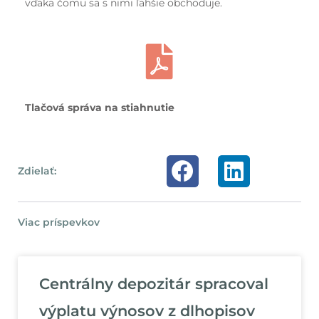
vďaka čomu sa s nimi ľahšie obchoduje.
Tlačová správa na stiahnutie
Zdielať:
Viac príspevkov
Centrálny depozitár spracoval
výplatu výnosov z dlhopisov