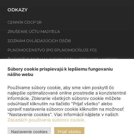
ODKAZY
CENNÍK CDCP SR
ZRUŠENIE ÚČTU MAJITEĽA
ZOZNAM OVLÁDAJÚCICH OSÔB
PLNOMOCENSTVO (PO SPLNOMOCŇUJE FO)
ŽIADOSŤ O ZOZNAM AKCIONÁROV LISTINNÝCH AKCIÍ E14
ŽIADOSŤ O ZOZNAM MAJITEĽOV ZAKNIHOVANÝCH CP E12
Súbory cookie prispievajú k lepšiemu fungovaniu
nášho webu
Používame súbory cookie, aby sme vám poskytli čo
NEWSLETTER
najlepšie optimalizované online prostredie a konzistentné
informácie. Zbieranie všetkých súborov cookie môžete
odsúhlasiť kliknutím na tlačidlo "Prijať všetko" alebo
Prihlásiť sa na odber
upraviť nastavenia súborov cookie kliknutím na možnosť
"Nastavenie cookies". Viac informácií nájdete v našich
Zásadách používania súborov cookie.
MÔJ DEPOZITÁR
Nastavenie cookies
Prijať všetko