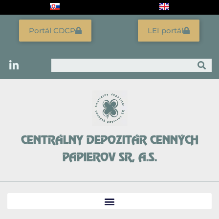
Preskočiť
na
obsah
Portál CDCP
LEI portál
Vyhľadať
CENTRÁLNY DEPOZITÁR CENNÝCH
PAPIEROV SR, A.S.