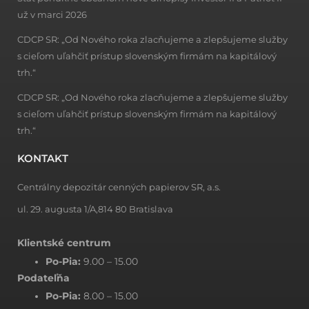
už v marci 2026
CDCP SR: „Od Nového roka zlacňujeme a zlepšujeme služby
s cieľom uľahčiť prístup slovenským firmám na kapitálový
trh.“
CDCP SR: „Od Nového roka zlacňujeme a zlepšujeme služby
s cieľom uľahčiť prístup slovenským firmám na kapitálový
trh.“
KONTAKT
Centrálny depozitár cenných papierov SR, a.s.
ul. 29. augusta 1/A,814 80 Bratislava
Klientské centrum
Po-Pia:
9.00 – 15.00
Podateľňa
Po-Pia:
8.00 – 15.00