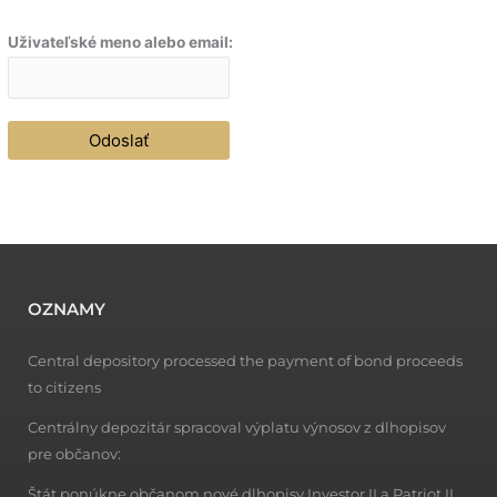
Uživateľské meno alebo email:
OZNAMY
Central depository processed the payment of bond proceeds
to citizens
Centrálny depozitár spracoval výplatu výnosov z dlhopisov
pre občanov:
Štát ponúkne občanom nové dlhopisy Investor II a Patriot II