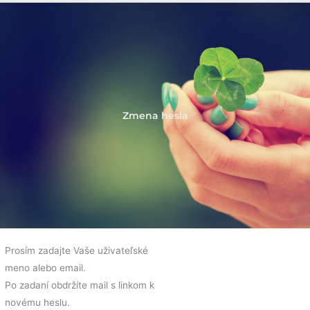
Zmena hesla
Prosím zadajte Vaše uživateľské
meno alebo email.
Po zadaní obdržíte mail s linkom k
novému heslu.